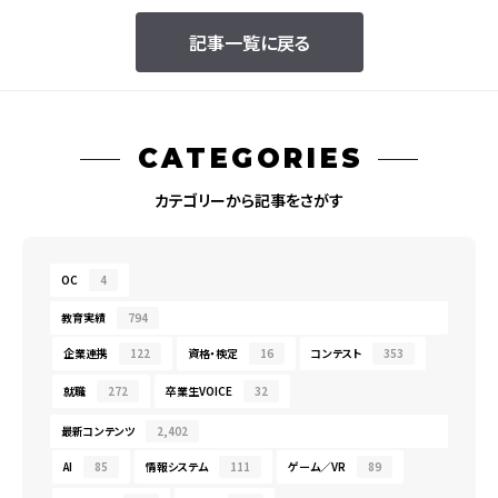
記事一覧に戻る
CATEGORIES
カテゴリーから記事をさがす
OC
4
教育実績
794
企業連携
122
資格・検定
16
コンテスト
353
就職
272
卒業生VOICE
32
最新コンテンツ
2,402
AI
85
情報システム
111
ゲーム／VR
89