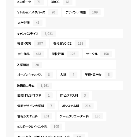
eスポーツ
71
3DCG
65
VTuber／メタバース
70
デザイン／映像
109
大学併修
41
キャンパスライフ
2,021
授業・実習
587
在校生VOICE
229
学生作品
463
学校行事
123
サークル
158
入学相談
20
オープンキャンパス
8
入試
4
学費・奨学金
6
教職員コラム
1,761
国際ITビジネス科
2
ITビジネス科
3
情報デザイン大学科
7
AIシステム科
214
情報システム科
201
ゲームクリエーター科
250
eスポーツ＆イベント科
105
キャラクターデザイン＆デジタルアート科
135