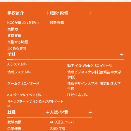
+
+
学校紹介
施設・設備
NCCが選ばれる理由
最新設備
実績力
資格実績
目指せる職種
よくある質問
+
学科
AIシステム科
動画・CG・Webクリエイター科
情報システム科
情報ビジネス大学科［産業能率大学
併修］
ゲームクリエイター科
情報デザイン大学科［開志創造大学
併修］
eスポーツ&イベント科
ITビジネス科
キャラクターデザイン&デジタルアート
科
+
+
就職
入試・学費
就職実績
AO入試について
企業連携
入試・学費