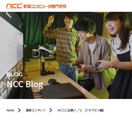
BLOG
NCC Blog
Home
最新コンテンツ
ＮＣＣに出願(^_^)/ 【?ガクセツ編】