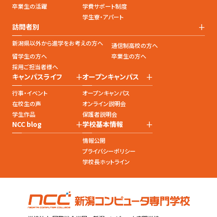
卒業生の活躍
学費サポート制度
学生寮・アパート
+
訪問者別
新潟県以外から進学をお考えの方へ
通信制高校の方へ
留学生の方へ
卒業生の方へ
採用ご担当者様へ
+
+
キャンパスライフ
オープンキャンパス
行事・イベント
オープンキャンパス
在校生の声
オンライン説明会
学生作品
保護者説明会
+
+
NCC blog
学校基本情報
情報公開
プライバシーポリシー
学校長ホットライン