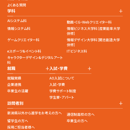
よくある質問
+
学科
AIシステム科
動画・CG・Webクリエイター科
情報システム科
情報ビジネス大学科［産業能率大学
併修］
ゲームクリエイター科
情報デザイン大学科［開志創造大学
併修］
eスポーツ&イベント科
ITビジネス科
キャラクターデザイン&デジタルアート
科
+
+
就職
入試・学費
就職実績
AO入試について
企業連携
入試・学費
卒業生の活躍
学費サポート制度
学生寮・アパート
+
訪問者別
新潟県以外から進学をお考えの方へ
通信制高校の方へ
留学生の方へ
卒業生の方へ
採用ご担当者様へ