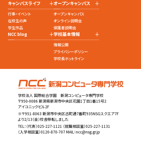
+
+
キャンパスライフ
オープンキャンパス
行事・イベント
オープンキャンパス
在校生の声
オンライン説明会
学生作品
保護者説明会
+
+
NCC blog
学校基本情報
情報公開
プライバシーポリシー
学校長ホットライン
学校法人 国際総合学園 新潟コンピュータ専門学校
〒950-0086 新潟県新潟市中央区花園1丁目1番15号2
アイコニックビル2F
※〒951-8063 新潟市中央区古町通7番町935NSGスクエア7F
より2/13（金）校舎移転しました
TEL：
（代表）025-227-1121
（就職相談室）025-227-1131
（入学相談室）0120-870-707 MAIL：
ncc@nsg.gr.jp