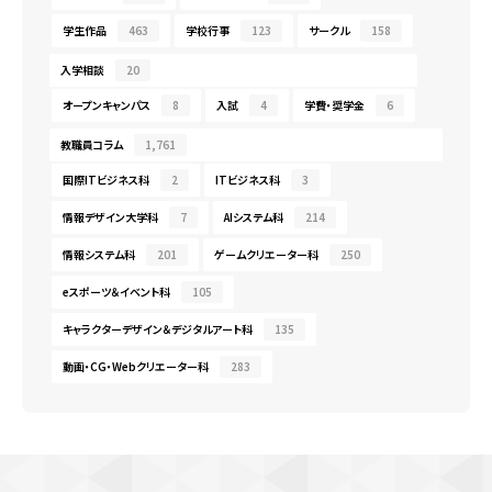
学生作品
463
学校行事
123
サークル
158
入学相談
20
オープンキャンパス
8
入試
4
学費・奨学金
6
教職員コラム
1,761
国際ITビジネス科
2
ITビジネス科
3
情報デザイン大学科
7
AIシステム科
214
情報システム科
201
ゲームクリエーター科
250
eスポーツ＆イベント科
105
キャラクターデザイン＆デジタルアート科
135
動画・CG・Webクリエーター科
283