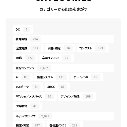
カテゴリーから記事をさがす
OC
4
教育実績
794
企業連携
122
資格・検定
16
コンテスト
353
就職
272
卒業生VOICE
32
最新コンテンツ
2,402
AI
85
情報システム
111
ゲーム／VR
89
eスポーツ
71
3DCG
65
VTuber／メタバース
70
デザイン／映像
109
大学併修
41
キャンパスライフ
2,021
授業・実習
587
在校生VOICE
229