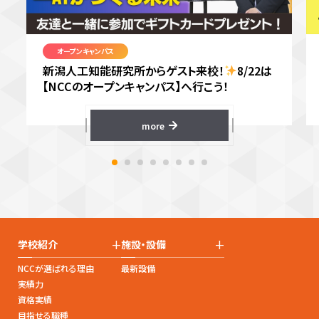
オープンキャンパス
新潟人工知能研究所からゲスト来校！
8/22は
【NCCのオープンキャンパス】へ行こう！
more
+
+
学校紹介
施設・設備
NCCが選ばれる理由
最新設備
実績力
資格実績
目指せる職種