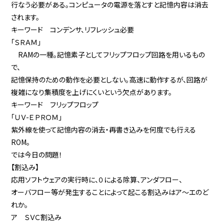
行なう必要がある。コンピュータの電源を落とすと記憶内容は消去
されます。
キーワード コンデンサ、リフレッシュ必要
「ＳＲＡＭ」
RAMの一種。記憶素子としてフリップフロップ回路を用いるもの
で、
記憶保持のための動作を必要としない。高速に動作するが、回路が
複雑になり集積度を上げにくいという欠点があります。
キーワード フリップフロップ
「ＵＶ-ＥＰＲＯＭ」
紫外線を使って記憶内容の消去・再書き込みを何度でも行える
ROM。
では今日の問題！
【割込み】
応用ソフトウェアの実行時に、０による除算、アンダフロー、
オーバフロー等が発生することによって起こる割込みはア〜エのど
れか。
ア ＳＶＣ割込み