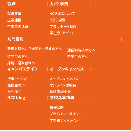
+
+
就職
入試・学費
就職実績
AO入試について
企業連携
入試・学費
卒業生の活躍
学費サポート制度
学生寮・アパート
+
訪問者別
新潟県以外から進学をお考えの方へ
通信制高校の方へ
留学生の方へ
卒業生の方へ
採用ご担当者様へ
+
+
キャンパスライフ
オープンキャンパス
行事・イベント
オープンキャンパス
在校生の声
オンライン説明会
学生作品
保護者説明会
+
+
NCC blog
学校基本情報
情報公開
プライバシーポリシー
学校長ホットライン