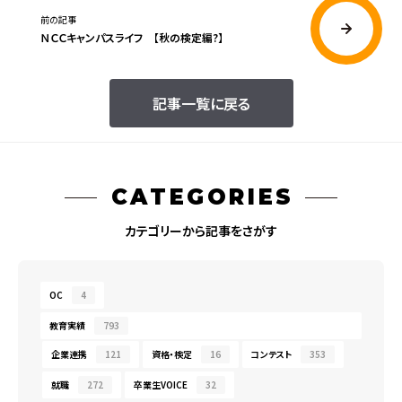
前の記事
ＮＣＣキャンパスライフ 【秋の検定編?】
記事一覧に戻る
CATEGORIES
カテゴリーから記事をさがす
OC
4
教育実績
793
企業連携
121
資格・検定
16
コンテスト
353
就職
272
卒業生VOICE
32