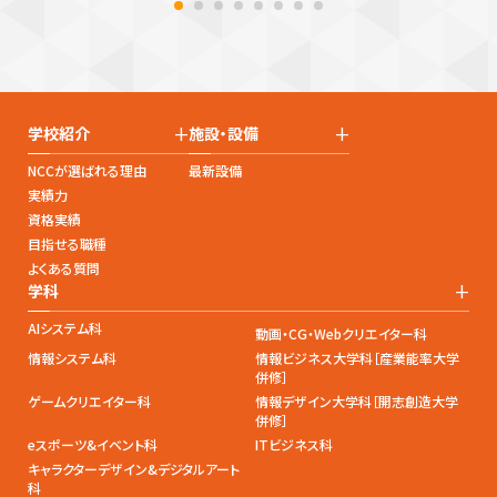
+
+
学校紹介
施設・設備
NCCが選ばれる理由
最新設備
実績力
資格実績
目指せる職種
よくある質問
+
学科
AIシステム科
動画・CG・Webクリエイター科
情報システム科
情報ビジネス大学科［産業能率大学
併修］
ゲームクリエイター科
情報デザイン大学科［開志創造大学
併修］
eスポーツ&イベント科
ITビジネス科
キャラクターデザイン&デジタルアート
科