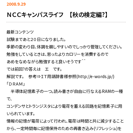
2008.9.29
ＮＣＣキャンパスライフ 【秋の検定編?】
最新コンテンツ
試験まであと２０日になりました。
季節の変わり目、体調を崩しやすいのでしっかり管理してください。
勉強をしているときは、思ったよりカロリーを消費するので
あめをなめながら勉強すると良いそうです＾＾
では前回?の答えは エ です。
解説です。 参考⇒ＩＴ用語辞書様参照(http://e-words.jp/)
「ＤＲＡＭ」
半導体記憶素子の一つ。読み書きが自由に行なえるRAMの一種
で、
コンデンサとトランジスタにより電荷を蓄える回路を記憶素子に用
いられています。
情報の記憶が電荷によって行われ、電荷は時間と共に減少すること
から、一定時間毎に記憶保持のための再書き込み(リフレッシュ)を