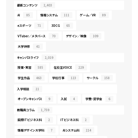
最新コンテンツ
2,403
AI
85
情報システム
111
ゲーム／VR
89
eスポーツ
71
3DCG
65
VTuber／メタバース
70
デザイン／映像
109
大学併修
41
キャンパスライフ
2,019
授業・実習
585
在校生VOICE
229
学生作品
463
学校行事
123
サークル
158
入学相談
21
オープンキャンパス
9
入試
4
学費・奨学金
6
教職員コラム
1,759
国際ITビジネス科
2
ITビジネス科
2
情報デザイン大学科
7
AIシステム科
214