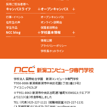
採用ご担当者様へ
+
+
キャンパスライフ
オープンキャンパス
行事・イベント
オープンキャンパス
在校生の声
オンライン説明会
学生作品
保護者説明会
+
+
NCC blog
学校基本情報
情報公開
プライバシーポリシー
学校長ホットライン
学校法人 国際総合学園 新潟コンピュータ専門学校
〒950-0086 新潟県新潟市中央区花園1丁目1番15号2
アイコニックビル2F
※〒951-8063 新潟市中央区古町通7番町935NSGスクエア7F
より2/13（金）校舎移転しました
TEL：
（代表）025-227-1121
（就職相談室）025-227-1131
（入学相談室）0120-870-707 MAIL：
ncc@nsg.gr.jp