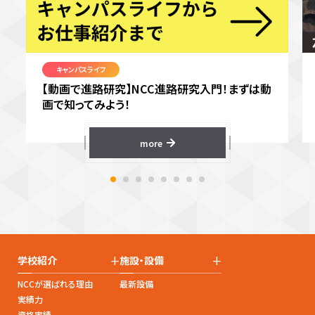
キャンパスライフ
【動画で進路研究】NCC進路研究入門！まずは動
画で知ってみよう！
more
+
+
学校紹介
施設・設備
NCCが選ばれる理由
最新設備
実績力
資格実績