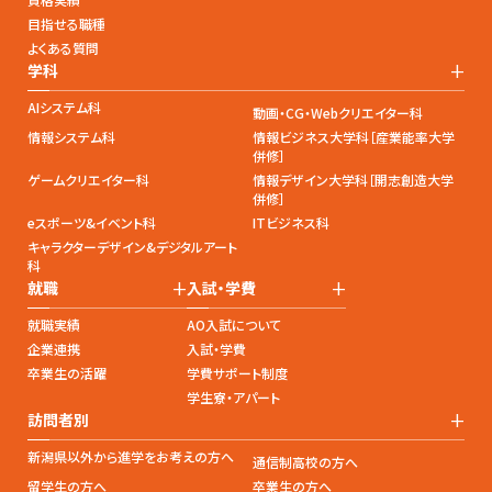
目指せる職種
よくある質問
+
学科
AIシステム科
動画・CG・Webクリエイター科
情報システム科
情報ビジネス大学科［産業能率大学
併修］
ゲームクリエイター科
情報デザイン大学科［開志創造大学
併修］
eスポーツ&イベント科
ITビジネス科
キャラクターデザイン&デジタルアート
科
+
+
就職
入試・学費
就職実績
AO入試について
企業連携
入試・学費
卒業生の活躍
学費サポート制度
学生寮・アパート
+
訪問者別
新潟県以外から進学をお考えの方へ
通信制高校の方へ
留学生の方へ
卒業生の方へ