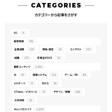
CATEGORIES
カテゴリーから記事をさがす
OC
4
教育実績
792
企業連携
120
資格・検定
16
コンテスト
353
就職
272
卒業生VOICE
32
最新コンテンツ
2,401
AI
85
情報システム
111
ゲーム／VR
89
eスポーツ
71
3DCG
65
VTuber／メタバース
70
デザイン／映像
108
大学併修
41
キャンパスライフ
2,019