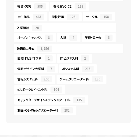
授業・実習
585
在校生VOICE
229
学生作品
463
学校行事
123
サークル
158
入学相談
20
オープンキャンパス
8
入試
4
学費・奨学金
6
教職員コラム
1,756
国際ITビジネス科
2
ITビジネス科
2
情報デザイン大学科
7
AIシステム科
213
情報システム科
200
ゲームクリエーター科
250
eスポーツ＆イベント科
104
キャラクターデザイン＆デジタルアート科
135
動画・CG・Webクリエーター科
281