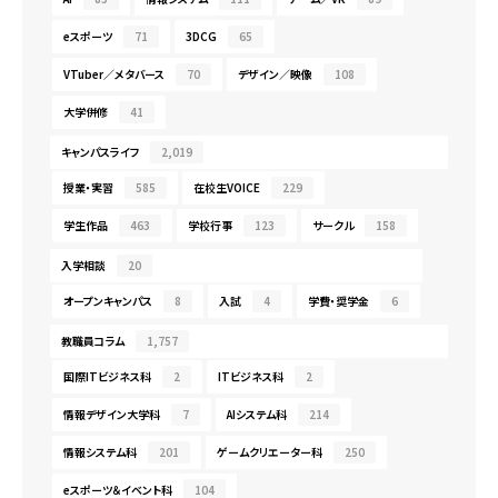
eスポーツ
71
3DCG
65
VTuber／メタバース
70
デザイン／映像
108
大学併修
41
キャンパスライフ
2,019
授業・実習
585
在校生VOICE
229
学生作品
463
学校行事
123
サークル
158
入学相談
20
オープンキャンパス
8
入試
4
学費・奨学金
6
教職員コラム
1,757
国際ITビジネス科
2
ITビジネス科
2
情報デザイン大学科
7
AIシステム科
214
情報システム科
201
ゲームクリエーター科
250
eスポーツ＆イベント科
104