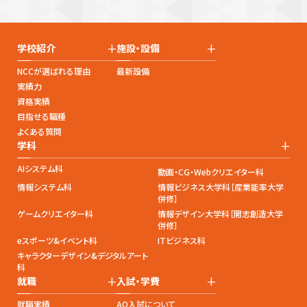
+
+
学校紹介
施設・設備
NCCが選ばれる理由
最新設備
実績力
資格実績
目指せる職種
よくある質問
+
学科
AIシステム科
動画・CG・Webクリエイター科
情報システム科
情報ビジネス大学科［産業能率大学
併修］
ゲームクリエイター科
情報デザイン大学科［開志創造大学
併修］
eスポーツ&イベント科
ITビジネス科
キャラクターデザイン&デジタルアート
科
+
+
就職
入試・学費
就職実績
AO入試について