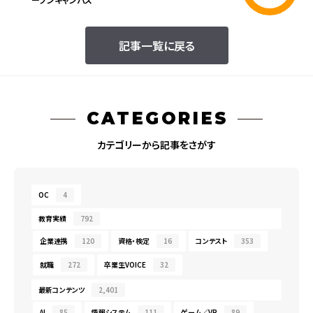
記事一覧に戻る
CATEGORIES
カテゴリーから記事をさがす
OC
4
教育実績
792
企業連携
120
資格・検定
16
コンテスト
353
就職
272
卒業生VOICE
32
最新コンテンツ
2,401
AI
85
情報システム
111
ゲーム／VR
89