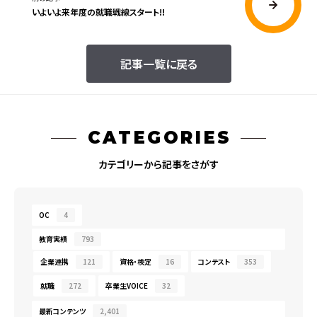
いよいよ来年度の就職戦線スタート!!
記事一覧に戻る
CATEGORIES
カテゴリーから記事をさがす
OC
4
教育実績
793
企業連携
121
資格・検定
16
コンテスト
353
就職
272
卒業生VOICE
32
最新コンテンツ
2,401