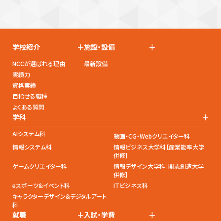
+
+
学校紹介
施設・設備
NCCが選ばれる理由
最新設備
実績力
資格実績
目指せる職種
よくある質問
+
学科
AIシステム科
動画・CG・Webクリエイター科
情報システム科
情報ビジネス大学科［産業能率大学
併修］
ゲームクリエイター科
情報デザイン大学科［開志創造大学
併修］
eスポーツ&イベント科
ITビジネス科
キャラクターデザイン&デジタルアート
科
+
+
就職
入試・学費