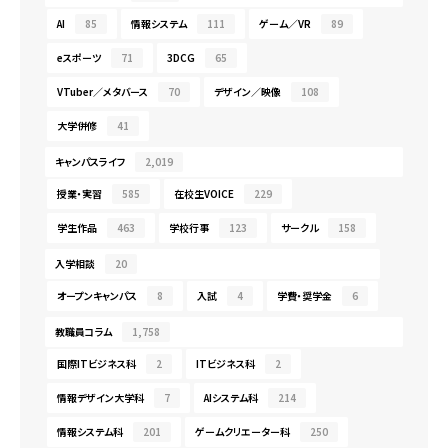
AI
85
情報システム
111
ゲーム／VR
89
eスポーツ
71
3DCG
65
VTuber／メタバース
70
デザイン／映像
108
大学併修
41
キャンパスライフ
2,019
授業・実習
585
在校生VOICE
229
学生作品
463
学校行事
123
サークル
158
入学相談
20
オープンキャンパス
8
入試
4
学費・奨学金
6
教職員コラム
1,758
国際ITビジネス科
2
ITビジネス科
2
情報デザイン大学科
7
AIシステム科
214
情報システム科
201
ゲームクリエーター科
250