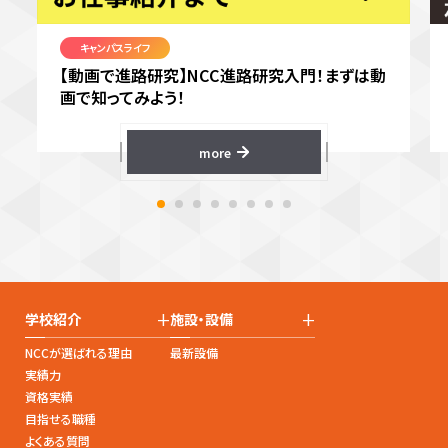
キャンパスライフ
【動画で進路研究】NCC進路研究入門！まずは動
画で知ってみよう！
more
+
+
学校紹介
施設・設備
NCCが選ばれる理由
最新設備
実績力
資格実績
目指せる職種
よくある質問