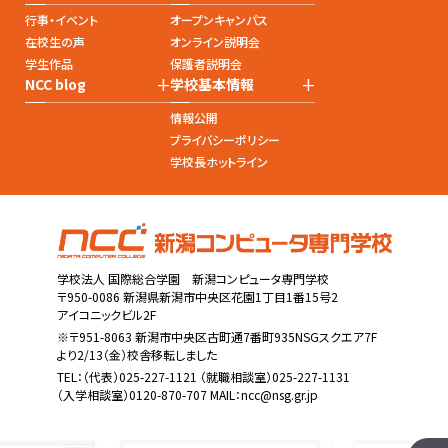
行事・イベント
オープンキャンパス
在校生の声
オンライン説明会
学生作品
保護者説明会
+
+
NCC blog
学校基本情報
情報公開
プライバシーポリシー
学校長ホットライン
学校法人 国際総合学園 新潟コンピュータ専門学校
〒950-0086 新潟県新潟市中央区花園1丁目1番15号2
アイコニックビル2F
※〒951-8063 新潟市中央区古町通7番町935NSGスクエア7F
より2/13（金）校舎移転しました
TEL：
（代表）025-227-1121
（就職相談室）025-227-1131
（入学相談室）0120-870-707 MAIL：
ncc@nsg.gr.jp