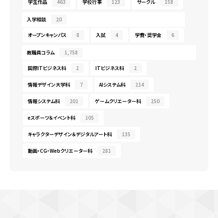
学生作品
463
学校行事
123
サークル
158
入学相談
20
オープンキャンパス
8
入試
4
学費・奨学金
6
教職員コラム
1,758
国際ITビジネス科
2
ITビジネス科
2
情報デザイン大学科
7
AIシステム科
214
情報システム科
201
ゲームクリエーター科
250
eスポーツ＆イベント科
105
キャラクターデザイン＆デジタルアート科
135
動画・CG・Webクリエーター科
281