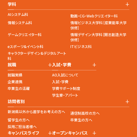
+
学科
AIシステム科
動画・CG・Webクリエイター科
情報システム科
情報ビジネス大学科［産業能率大学
併修］
ゲームクリエイター科
情報デザイン大学科［開志創造大学
併修］
eスポーツ&イベント科
ITビジネス科
キャラクターデザイン&デジタルアート
科
+
+
就職
入試・学費
就職実績
AO入試について
企業連携
入試・学費
卒業生の活躍
学費サポート制度
学生寮・アパート
+
訪問者別
新潟県以外から進学をお考えの方へ
通信制高校の方へ
留学生の方へ
卒業生の方へ
採用ご担当者様へ
+
+
キャンパスライフ
オープンキャンパス