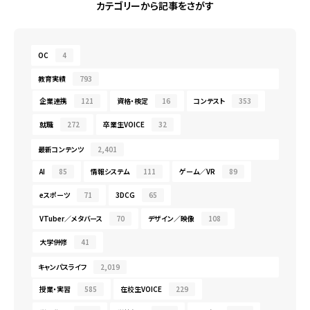
カテゴリーから記事をさがす
OC
4
教育実績
793
企業連携
121
資格・検定
16
コンテスト
353
就職
272
卒業生VOICE
32
最新コンテンツ
2,401
AI
85
情報システム
111
ゲーム／VR
89
eスポーツ
71
3DCG
65
VTuber／メタバース
70
デザイン／映像
108
大学併修
41
キャンパスライフ
2,019
授業・実習
585
在校生VOICE
229