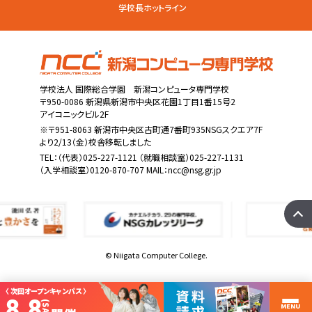
学校長ホットライン
学校法人 国際総合学園 新潟コンピュータ専門学校
〒950-0086 新潟県新潟市中央区花園1丁目1番15号2
アイコニックビル2F
※〒951-8063 新潟市中央区古町通7番町935NSGスクエア7F
より2/13（金）校舎移転しました
TEL：
（代表）025-227-1121
（就職相談室）025-227-1131
（入学相談室）0120-870-707 MAIL：
ncc@nsg.gr.jp
© Niigata Computer College.
〈 次回オープンキャンパス 〉
8.8
(SAT)
MENU