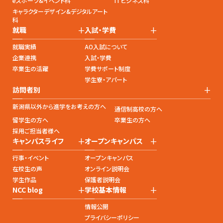
eスポーツ&イベント科
ITビジネス科
キャラクターデザイン&デジタルアート
科
+
+
就職
入試・学費
就職実績
AO入試について
企業連携
入試・学費
卒業生の活躍
学費サポート制度
学生寮・アパート
+
訪問者別
新潟県以外から進学をお考えの方へ
通信制高校の方へ
留学生の方へ
卒業生の方へ
採用ご担当者様へ
+
+
キャンパスライフ
オープンキャンパス
行事・イベント
オープンキャンパス
在校生の声
オンライン説明会
学生作品
保護者説明会
+
+
NCC blog
学校基本情報
情報公開
プライバシーポリシー