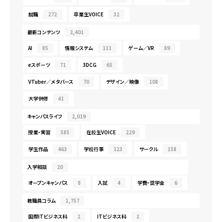
就職
272
卒業生VOICE
32
最新コンテンツ
2,401
AI
85
情報システム
111
ゲーム／VR
89
eスポーツ
71
3DCG
65
VTuber／メタバース
70
デザイン／映像
108
大学併修
41
キャンパスライフ
2,019
授業・実習
585
在校生VOICE
229
学生作品
463
学校行事
123
サークル
158
入学相談
20
オープンキャンパス
8
入試
4
学費・奨学金
6
教職員コラム
1,757
国際ITビジネス科
2
ITビジネス科
2