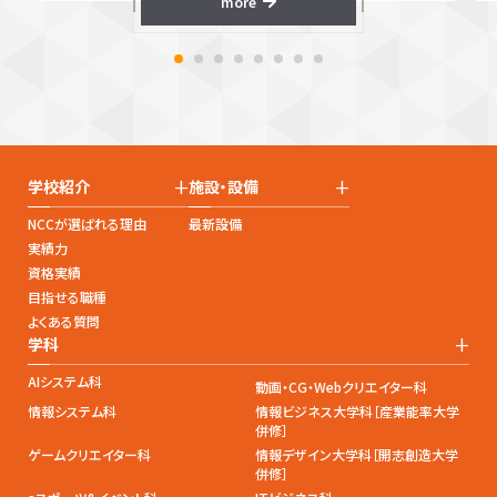
more
+
+
学校紹介
施設・設備
NCCが選ばれる理由
最新設備
実績力
資格実績
目指せる職種
よくある質問
+
学科
AIシステム科
動画・CG・Webクリエイター科
情報システム科
情報ビジネス大学科［産業能率大学
併修］
ゲームクリエイター科
情報デザイン大学科［開志創造大学
併修］