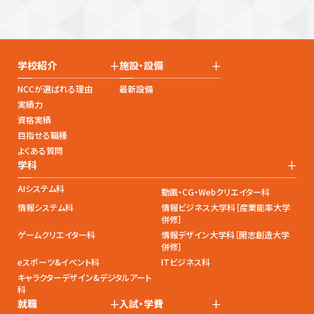
+
+
学校紹介
施設・設備
NCCが選ばれる理由
最新設備
実績力
資格実績
目指せる職種
よくある質問
+
学科
AIシステム科
動画・CG・Webクリエイター科
情報システム科
情報ビジネス大学科［産業能率大学
併修］
ゲームクリエイター科
情報デザイン大学科［開志創造大学
併修］
eスポーツ&イベント科
ITビジネス科
キャラクターデザイン&デジタルアート
科
+
+
就職
入試・学費