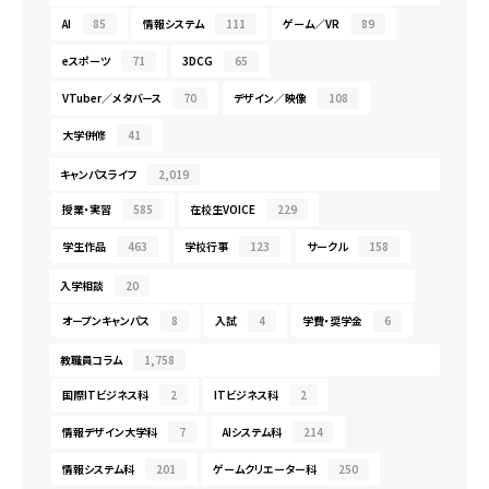
AI
85
情報システム
111
ゲーム／VR
89
eスポーツ
71
3DCG
65
VTuber／メタバース
70
デザイン／映像
108
大学併修
41
キャンパスライフ
2,019
授業・実習
585
在校生VOICE
229
学生作品
463
学校行事
123
サークル
158
入学相談
20
オープンキャンパス
8
入試
4
学費・奨学金
6
教職員コラム
1,758
国際ITビジネス科
2
ITビジネス科
2
情報デザイン大学科
7
AIシステム科
214
情報システム科
201
ゲームクリエーター科
250