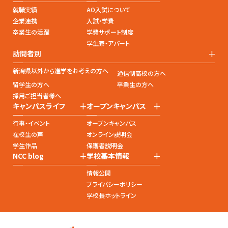
就職実績
AO入試について
企業連携
入試・学費
卒業生の活躍
学費サポート制度
学生寮・アパート
+
訪問者別
新潟県以外から進学をお考えの方へ
通信制高校の方へ
留学生の方へ
卒業生の方へ
採用ご担当者様へ
+
+
キャンパスライフ
オープンキャンパス
行事・イベント
オープンキャンパス
在校生の声
オンライン説明会
学生作品
保護者説明会
+
+
NCC blog
学校基本情報
情報公開
プライバシーポリシー
学校長ホットライン