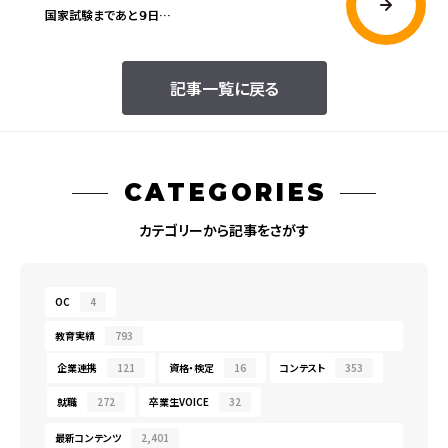
国家試験まであと９日…
記事一覧に戻る
CATEGORIES
カテゴリーから記事をさがす
OC
4
教育実績
793
企業連携
121
資格・検定
16
コンテスト
353
就職
272
卒業生VOICE
32
最新コンテンツ
2,401