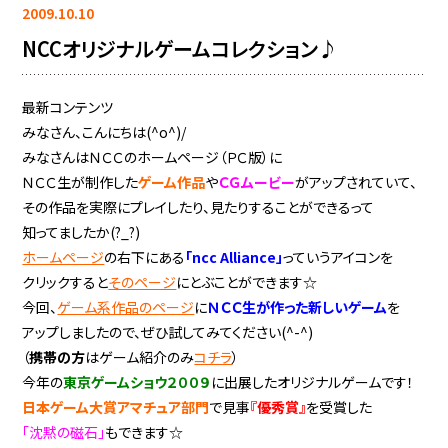
2009.10.10
NCCオリジナルゲームコレクション♪
最新コンテンツ
みなさん、こんにちは(^o^)/
みなさんはＮＣＣのホームページ（ＰＣ版）に
ＮＣＣ生が制作した
ゲーム作品
や
ＣＧムービー
がアップされていて、
その作品を実際にプレイしたり、見たりすることができるって
知ってましたか(?_?)
ホームページ
の右下にある
「ncc Alliance」
っていうアイコンを
クリックすると
そのページ
にとぶことができます☆
今回、
ゲーム系作品のページ
に
ＮＣＣ生が作った新しいゲーム
を
アップしましたので、ぜひ試してみてください(^-^)
（
携帯の方
はゲーム紹介のみ
コチラ
）
今年の
東京ゲームショウ２００９
に出展したオリジナルゲームです！
日本ゲーム大賞アマチュア部門
で見事
『優秀賞』
を受賞した
「沈黙の磁石」
もできます☆