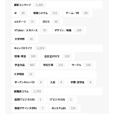
最新コンテンツ
2,403
AI
85
情報システム
111
ゲーム／VR
89
eスポーツ
71
3DCG
65
VTuber／メタバース
70
デザイン／映像
109
大学併修
41
キャンパスライフ
2,019
授業・実習
585
在校生VOICE
229
学生作品
463
学校行事
123
サークル
158
入学相談
21
オープンキャンパス
9
入試
4
学費・奨学金
6
教職員コラム
1,759
国際ITビジネス科
2
ITビジネス科
2
情報デザイン大学科
7
AIシステム科
214