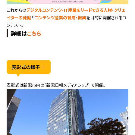
これからの
デ
ジタルコンテンツ・IT産業をリードできる人材・クリエ
イターの発掘
と
コンテンツ産業の育成・振興
を目的に開催されるコ
ンテスト。
詳細は
こちら
表彰式の様子
表彰式は新潟市内の「新潟日報メディアシップ」で開催。