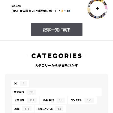
前の記事
【NSG大学園祭2024】現地レポート！！
記事一覧に戻る
CATEGORIES
カテゴリーから記事をさがす
OC
4
教育実績
793
企業連携
121
資格・検定
16
コンテスト
353
就職
272
卒業生VOICE
32