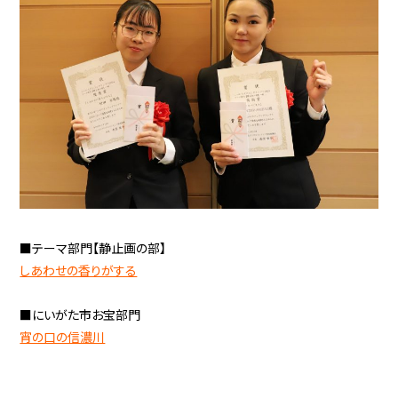
■テーマ部門【静止画の部】
しあわせの香りがする
■にいがた市お宝部門
宵の口の信濃川