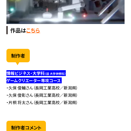
作品は
こちら
制作者
情報ビジネス・大学科
（旧 大学併修科）
ゲームクリエーター専攻コース
・久保 俊輔さん（長岡工業高校／新潟県）
・久保 俊彰さん（長岡工業高校／新潟県）
・片桐 将太さん（長岡工業高校／新潟県）
制作者コメント