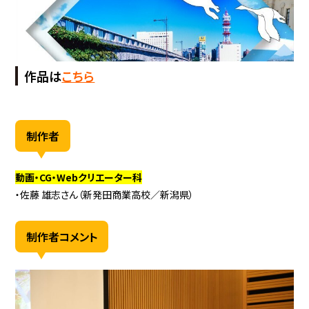
作品は
こちら
制作者
動画・CG・Webクリエーター科
・佐藤 雄志さん（新発田商業高校／新潟県）
制作者コメント