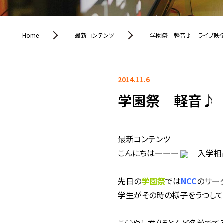
Home
最新コンテンツ
学園祭 軽音♪ ライブ映像Y
2014.11.6
学園祭 軽音♪ 
最新コンテンツ
こんにちはーーー
入学相
先日の
学園祭
では
NCC
のサー
学生がその時の様子をうつして
こ○やし君（ほとんど名前でてる