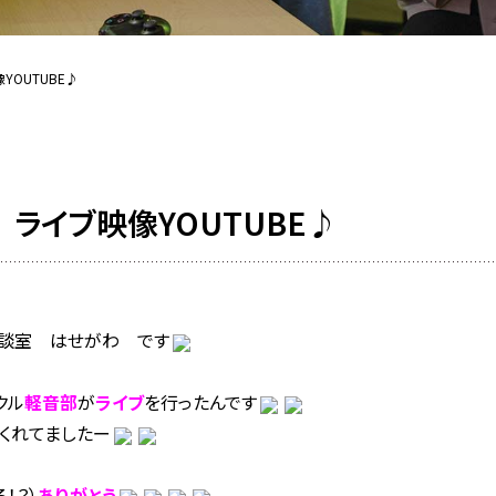
OUTUBE♪
ライブ映像YOUTUBE♪
談室 はせがわ です
クル
軽音部
が
ライブ
を行ったんです
くれてましたー
！？）
ありがとう