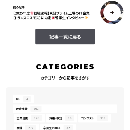
前の記事
【2025年度
就職速報】東証プライム上場のIT企業
【トランスコスモス】に内定
留学生インタビュー
記事一覧に戻る
CATEGORIES
カテゴリーから記事をさがす
OC
4
教育実績
792
企業連携
120
資格・検定
16
コンテスト
353
就職
272
卒業生VOICE
32