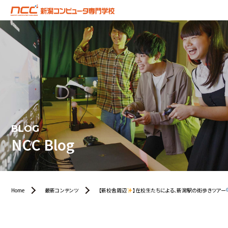
BLOG
NCC Blog
Home
最新コンテンツ
【新校舎周辺
】在校生たちによる、新潟駅の街歩きツアー