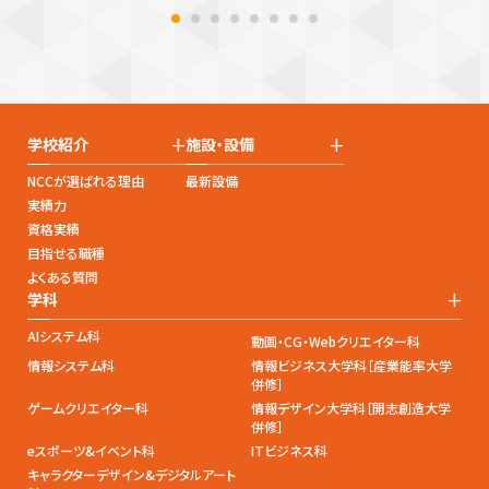
+
+
学校紹介
施設・設備
NCCが選ばれる理由
最新設備
実績力
資格実績
目指せる職種
よくある質問
+
学科
AIシステム科
動画・CG・Webクリエイター科
情報システム科
情報ビジネス大学科［産業能率大学
併修］
ゲームクリエイター科
情報デザイン大学科［開志創造大学
併修］
eスポーツ&イベント科
ITビジネス科
キャラクターデザイン&デジタルアート