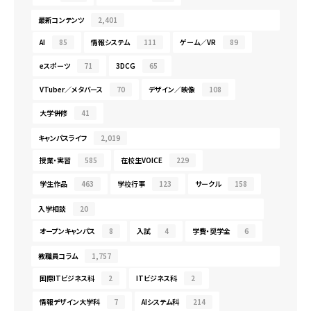
最新コンテンツ
2,401
AI
85
情報システム
111
ゲーム／VR
89
eスポーツ
71
3DCG
65
VTuber／メタバース
70
デザイン／映像
108
大学併修
41
キャンパスライフ
2,019
授業・実習
585
在校生VOICE
229
学生作品
463
学校行事
123
サークル
158
入学相談
20
オープンキャンパス
8
入試
4
学費・奨学金
6
教職員コラム
1,757
国際ITビジネス科
2
ITビジネス科
2
情報デザイン大学科
7
AIシステム科
214