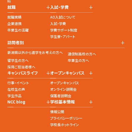
科
+
+
就職
入試・学費
就職実績
AO入試について
企業連携
入試・学費
卒業生の活躍
学費サポート制度
学生寮・アパート
+
訪問者別
新潟県以外から進学をお考えの方へ
通信制高校の方へ
留学生の方へ
卒業生の方へ
採用ご担当者様へ
+
+
キャンパスライフ
オープンキャンパス
行事・イベント
オープンキャンパス
在校生の声
オンライン説明会
学生作品
保護者説明会
+
+
NCC blog
学校基本情報
情報公開
プライバシーポリシー
学校長ホットライン