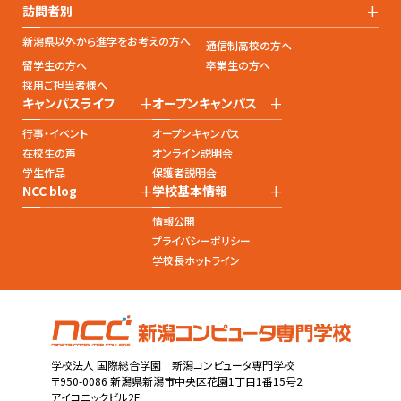
+
訪問者別
新潟県以外から進学をお考えの方へ
通信制高校の方へ
留学生の方へ
卒業生の方へ
採用ご担当者様へ
+
+
キャンパスライフ
オープンキャンパス
行事・イベント
オープンキャンパス
在校生の声
オンライン説明会
学生作品
保護者説明会
+
+
NCC blog
学校基本情報
情報公開
プライバシーポリシー
学校長ホットライン
学校法人 国際総合学園 新潟コンピュータ専門学校
〒950-0086 新潟県新潟市中央区花園1丁目1番15号2
アイコニックビル2F