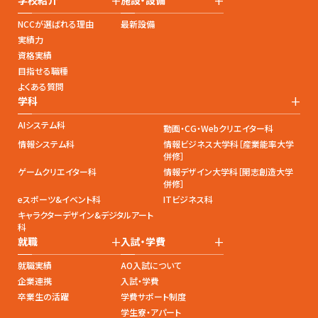
学校紹介
施設・設備
NCCが選ばれる理由
最新設備
実績力
資格実績
目指せる職種
よくある質問
+
学科
AIシステム科
動画・CG・Webクリエイター科
情報システム科
情報ビジネス大学科［産業能率大学
併修］
ゲームクリエイター科
情報デザイン大学科［開志創造大学
併修］
eスポーツ&イベント科
ITビジネス科
キャラクターデザイン&デジタルアート
科
+
+
就職
入試・学費
就職実績
AO入試について
企業連携
入試・学費
卒業生の活躍
学費サポート制度
学生寮・アパート