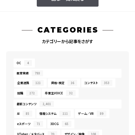
CATEGORIES
カテゴリーから記事をさがす
OC
4
教育実績
793
企業連携
121
資格・検定
16
コンテスト
353
就職
272
卒業生VOICE
32
最新コンテンツ
2,401
AI
85
情報システム
111
ゲーム／VR
89
eスポーツ
71
3DCG
65
VTuber／メタバース
70
デザイン／映像
108