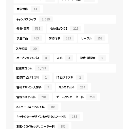
大学併修
41
キャンパスライフ
2,019
授業・実習
585
在校生VOICE
229
学生作品
463
学校行事
123
サークル
158
入学相談
20
オープンキャンパス
8
入試
4
学費・奨学金
6
教職員コラム
1,758
国際ITビジネス科
2
ITビジネス科
2
情報デザイン大学科
7
AIシステム科
214
情報システム科
201
ゲームクリエーター科
250
eスポーツ＆イベント科
105
キャラクターデザイン＆デジタルアート科
135
動画・CG・Webクリエーター科
281