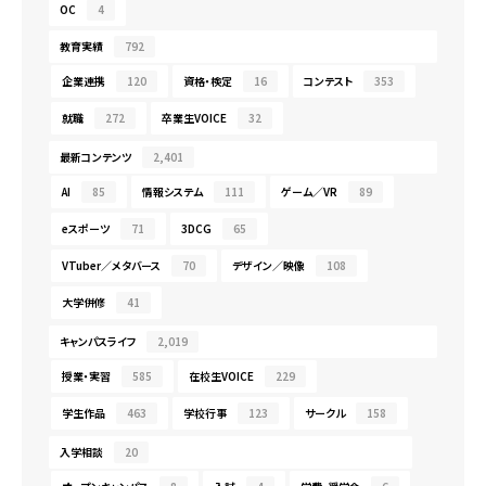
OC
4
教育実績
792
企業連携
120
資格・検定
16
コンテスト
353
就職
272
卒業生VOICE
32
最新コンテンツ
2,401
AI
85
情報システム
111
ゲーム／VR
89
eスポーツ
71
3DCG
65
VTuber／メタバース
70
デザイン／映像
108
大学併修
41
キャンパスライフ
2,019
授業・実習
585
在校生VOICE
229
学生作品
463
学校行事
123
サークル
158
入学相談
20