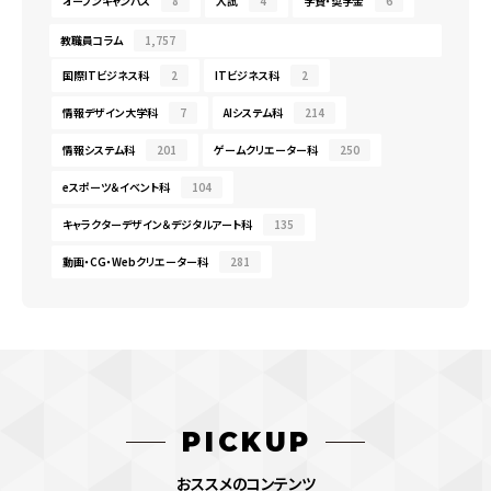
オープンキャンパス
8
入試
4
学費・奨学金
6
教職員コラム
1,757
国際ITビジネス科
2
ITビジネス科
2
情報デザイン大学科
7
AIシステム科
214
情報システム科
201
ゲームクリエーター科
250
eスポーツ＆イベント科
104
キャラクターデザイン＆デジタルアート科
135
動画・CG・Webクリエーター科
281
PICKUP
おススメのコンテンツ