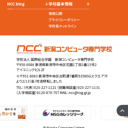
+
+
NCC blog
学校基本情報
情報公開
プライバシーポリシー
学校長ホットライン
学校法人 国際総合学園 新潟コンピュータ専門学校
〒950-0086 新潟県新潟市中央区花園1丁目1番15号2
アイコニックビル2F
※〒951-8063 新潟市中央区古町通7番町935NSGスクエア7F
より2/13（金）校舎移転しました
TEL：
（代表）025-227-1121
（就職相談室）025-227-1131
（入学相談室）0120-870-707 MAIL：
ncc@nsg.gr.jp
© Niigata Computer College.