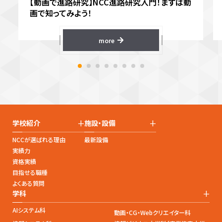
【動画で進路研究】NCC進路研究入門！まずは動
画で知ってみよう！
more
+
+
学校紹介
施設・設備
NCCが選ばれる理由
最新設備
実績力
資格実績
目指せる職種
よくある質問
+
学科
AIシステム科
動画・CG・Webクリエイター科