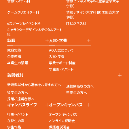
情報システム科
情報ビジネス大学科［産業能率大学
併修］
ゲームクリエイター科
情報デザイン大学科［開志創造大学
併修］
eスポーツ&イベント科
ITビジネス科
キャラクターデザイン&デジタルアート
科
+
+
就職
入試・学費
就職実績
AO入試について
企業連携
入試・学費
卒業生の活躍
学費サポート制度
学生寮・アパート
+
訪問者別
新潟県以外から進学をお考えの方へ
通信制高校の方へ
留学生の方へ
卒業生の方へ
採用ご担当者様へ
+
+
キャンパスライフ
オープンキャンパス
行事・イベント
オープンキャンパス
在校生の声
オンライン説明会
学生作品
保護者説明会