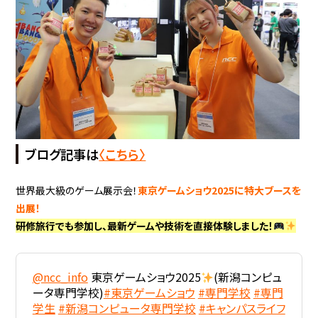
ブログ記事は
〈こちら〉
世界最大級のゲーム展示会！
東京ゲームショウ2025
に特大ブースを
出展！
研修旅行でも参加し、最新ゲームや技術を直接体験しました！
@ncc_info
東京ゲームショウ2025
(新潟コンピュ
ータ専門学校)
#東京ゲームショウ
#専門学校
#専門
学生
#新潟コンピュータ専門学校
#キャンパスライフ