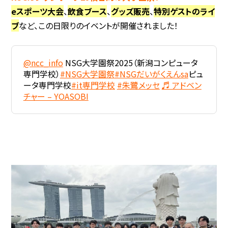
eスポーツ大会
、
飲食ブース
、
グッズ販売
、
特別ゲストのライ
ブ
など、この日限りのイベントが開催されました！
@ncc_info
NSG大学園祭2025（新潟コンピュータ
専門学校）
#NSG大学園祭
#NSGだいがくえんsa
ピュ
ータ専門学校
#it専門学校
#朱鷺メッセ
♬ アドベン
チャー – YOASOBI