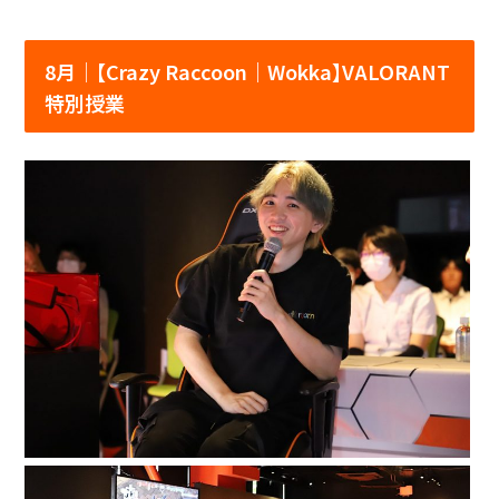
8月│【Crazy Raccoon｜Wokka】VALORANT
特別授業