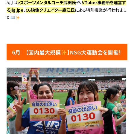
5月は
eスポーツメンタルコーチ武田氏
や、
VTuber事務所を運営す
るjig.jpe
、
CG映像クリエイター森江氏
による特別授業が行われまし
た
6月│【国内最大規模
】NSG大運動会を開催！