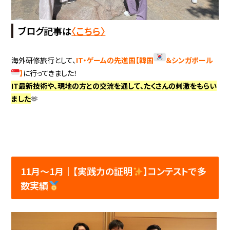
ブログ記事は
〈こちら〉
海外研修旅行として、
IT・ゲームの先進国【韓国
＆シンガポール
】
に行ってきました！
IT最新技術や、現地の方との交流を通して、たくさんの刺激をもらい
ました
🫶
11月～1月│【実践力の証明
】コンテストで多
数実績