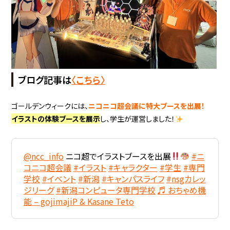
ブログ記事は
〈こちら〉
ゴールデンウィークには、
ニコニコ超会議に特大ブースを出展！
イラストの体験ブースを展示
し、学生が運営しました！
@ncc_info
ニコ超でイラストブースを出展
#ニ
コニコ超会議
#イラスト
#キャラクター
#学生
#専門
学校
#イベント
#新潟
#キャンパスライフ
#nsgカレッ
ジリーグ
#新潟コンピュータ専門学校
♬ おちゃめ機
能 – gojimajiP & Kasane Teto