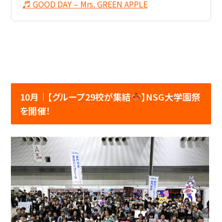
♬ GOOD DAY – Mrs. GREEN APPLE
10月│【グループ29校が集結
】NSG大学園祭
を開催！