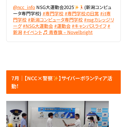
@ncc_info
NSG大運動会2025
(新潟コンピュ
ータ専門学校)
#専門学校
#専門学校の日常
#it専
門学校
#新潟コンピュータ専門学校
#nsgカレッジリ
ーグ
#NSG大運動会
#運動会
#キャンパスライフ
#
新潟
#イベント
♬ 青春旗 – Novelbright
7月│【NCC×警察
】サイバーボランティア活
動！