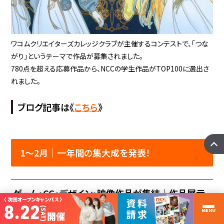
ワコムクリエイターズカレッジクラブが主催するコンテストで、「つな
がり」というテーマで作品が募集されました。
780点を超える応募作品から、NCCの学生作品がTOP100に選出さ
れました。
ブログ記事は《
こちら
》
1～2月│一年間の集大成を発表！
ゲーム・CG・デザイン・映像作品が集結｜作品展示
〈 次回オープンキャンパス 〉
8.22
会
(SAT)
MENU
開催