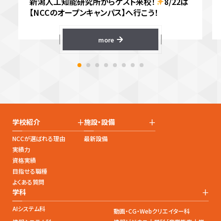
新潟人工知能研究所からゲスト来校！
8/22は
【NCCのオープンキャンパス】へ行こう！
more
+
+
学校紹介
施設・設備
NCCが選ばれる理由
最新設備
実績力
資格実績
目指せる職種
よくある質問
+
学科
AIシステム科
動画・CG・Webクリエイター科