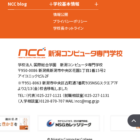
+
+
NCC blog
学校基本情報
情報公開
プライバシーポリシー
学校長ホットライン
学校法人 国際総合学園 新潟コンピュータ専門学校
〒950-0086 新潟県新潟市中央区花園1丁目1番15号2
アイコニックビル2F
※〒951-8063 新潟市中央区古町通7番町935NSGスクエア7F
より2/13（金）校舎移転しました
TEL：
（代表）025-227-1121
（就職相談室）025-227-1131
（入学相談室）0120-870-707 MAIL：
ncc@nsg.gr.jp
© Niigata Computer College.