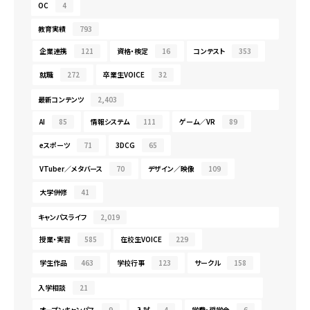
OC
4
教育実績
793
企業連携
121
資格・検定
16
コンテスト
353
就職
272
卒業生VOICE
32
最新コンテンツ
2,403
AI
85
情報システム
111
ゲーム／VR
89
eスポーツ
71
3DCG
65
VTuber／メタバース
70
デザイン／映像
109
大学併修
41
キャンパスライフ
2,019
授業・実習
585
在校生VOICE
229
学生作品
463
学校行事
123
サークル
158
入学相談
21
オープンキャンパス
9
入試
4
学費・奨学金
6