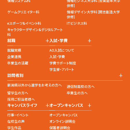
情報システム科
情報ビジネス大学科［産業能率大学
併修］
ゲームクリエイター科
情報デザイン大学科［開志創造大学
併修］
eスポーツ&イベント科
ITビジネス科
キャラクターデザイン&デジタルアート
科
+
+
就職
入試・学費
就職実績
AO入試について
企業連携
入試・学費
卒業生の活躍
学費サポート制度
学生寮・アパート
+
訪問者別
新潟県以外から進学をお考えの方へ
通信制高校の方へ
留学生の方へ
卒業生の方へ
採用ご担当者様へ
+
+
キャンパスライフ
オープンキャンパス
行事・イベント
オープンキャンパス
在校生の声
オンライン説明会
学生作品
保護者説明会