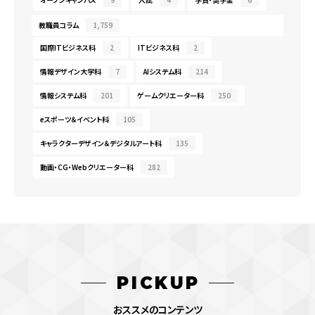
教職員コラム
1,759
国際ITビジネス科
2
ITビジネス科
2
情報デザイン大学科
7
AIシステム科
214
情報システム科
201
ゲームクリエーター科
250
eスポーツ＆イベント科
105
キャラクターデザイン＆デジタルアート科
135
動画・CG・Webクリエーター科
282
PICKUP
おススメのコンテンツ