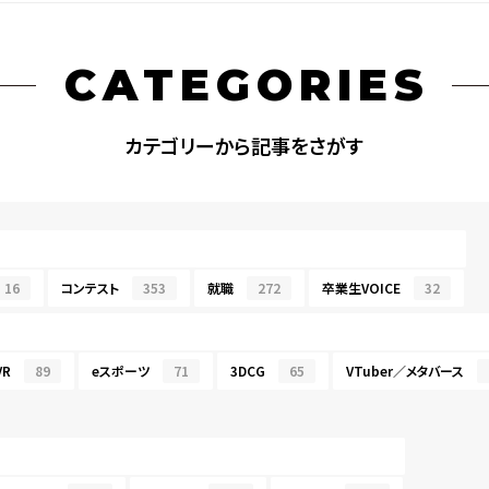
CATEGORIES
カテゴリーから記事をさがす
16
コンテスト
353
就職
272
卒業生VOICE
32
R
89
eスポーツ
71
3DCG
65
VTuber／メタバース