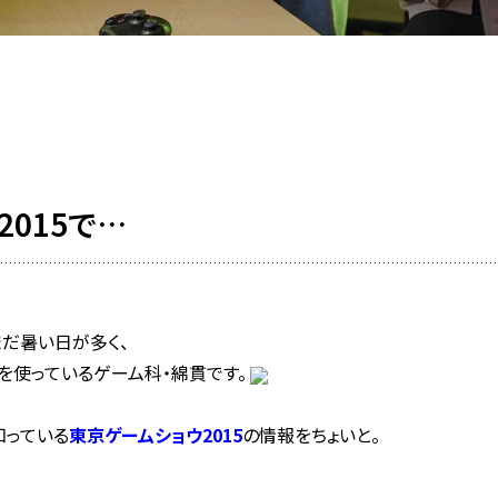
015で…
まだ暑い日が多く、
を使っているゲーム科・綿貫です。
知っている
東京ゲームショウ2015
の情報をちょいと。