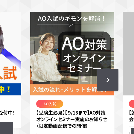
AO入試
受付中！
【受験生必見】【９/18まで】AO対策
【
オンラインセミナー実施のお知らせ
会
（限定動画配信での開催）