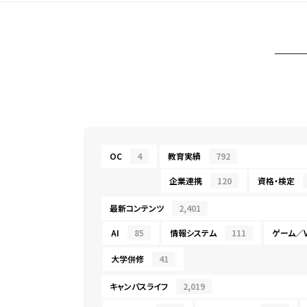
OC
4
教育実績
792
企業連携
120
資格・検定
最新コンテンツ
2,401
AI
85
情報システム
111
ゲーム／V
大学併修
41
キャンパスライフ
2,019