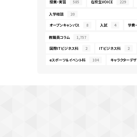
授業・実習
585
在校生VOICE
229
入学相談
20
オープンキャンパス
8
入試
4
学費
教職員コラム
1,757
国際ITビジネス科
2
ITビジネス科
2
eスポーツ＆イベント科
104
キャラクターデザ