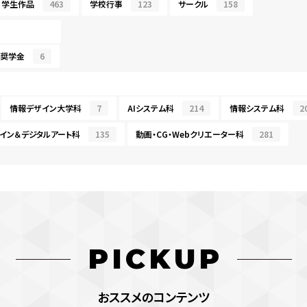
学生作品
463
学校行事
123
サークル
158
・奨学金
6
情報デザイン大学科
7
AIシステム科
214
情報システム科
2
イン＆デジタルアート科
135
動画・CG・Webクリエーター科
281
PICKUP
おススメのコンテンツ