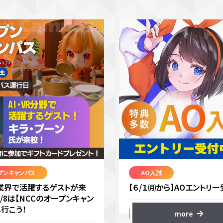
プンキャンパス
AO入試
VR業界で活躍するゲストが来
【６/１㈪から】AOエントリー
8/8は【NCCのオープンキャン
へ行こう！
more