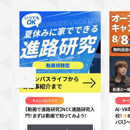
キャンパスライフ
オー
【動画で進路研究】NCC進路研究入
AI･
門！まずは動画で知ってみよう！
校！
パス】