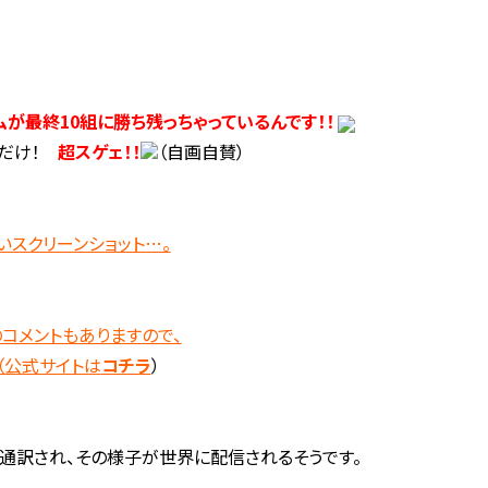
ムが
最
終10組に勝ち残っちゃっているんです！！
組だけ！
超スゲェ！！
（自画自賛）
いスクリーンショット…。
コメントもありますので、
（公式サイトは
コチラ
）
通訳され、その様子が世界に配信されるそうです。