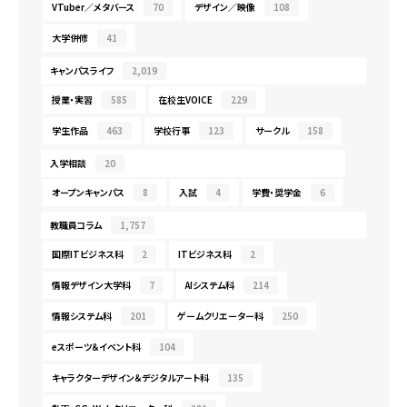
VTuber／メタバース
70
デザイン／映像
108
大学併修
41
キャンパスライフ
2,019
授業・実習
585
在校生VOICE
229
学生作品
463
学校行事
123
サークル
158
入学相談
20
オープンキャンパス
8
入試
4
学費・奨学金
6
教職員コラム
1,757
国際ITビジネス科
2
ITビジネス科
2
情報デザイン大学科
7
AIシステム科
214
情報システム科
201
ゲームクリエーター科
250
eスポーツ＆イベント科
104
キャラクターデザイン＆デジタルアート科
135