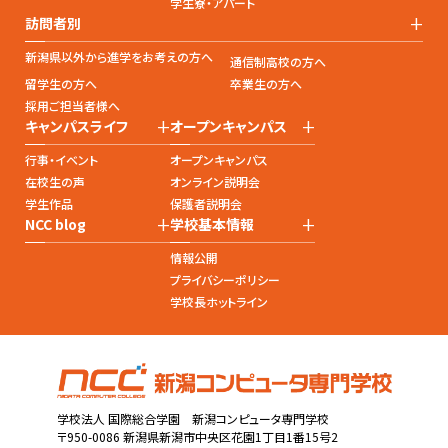
学生寮・アパート
+
訪問者別
新潟県以外から進学をお考えの方へ
通信制高校の方へ
留学生の方へ
卒業生の方へ
採用ご担当者様へ
+
+
キャンパスライフ
オープンキャンパス
行事・イベント
オープンキャンパス
在校生の声
オンライン説明会
学生作品
保護者説明会
+
+
NCC blog
学校基本情報
情報公開
プライバシーポリシー
学校長ホットライン
学校法人 国際総合学園 新潟コンピュータ専門学校
〒950-0086 新潟県新潟市中央区花園1丁目1番15号2