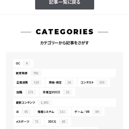
記事一覧に戻る
CATEGORIES
カテゴリーから記事をさがす
OC
4
教育実績
792
企業連携
120
資格・検定
16
コンテスト
353
就職
272
卒業生VOICE
32
最新コンテンツ
2,401
AI
85
情報システム
111
ゲーム／VR
89
eスポーツ
71
3DCG
65