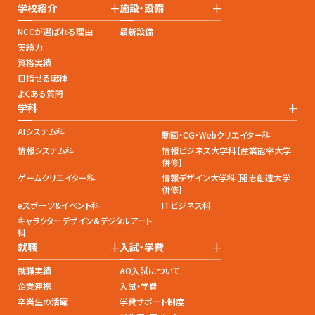
+
+
学校紹介
施設・設備
NCCが選ばれる理由
最新設備
実績力
資格実績
目指せる職種
よくある質問
+
学科
AIシステム科
動画・CG・Webクリエイター科
情報システム科
情報ビジネス大学科［産業能率大学
併修］
ゲームクリエイター科
情報デザイン大学科［開志創造大学
併修］
eスポーツ&イベント科
ITビジネス科
キャラクターデザイン&デジタルアート
科
+
+
就職
入試・学費
就職実績
AO入試について
企業連携
入試・学費
卒業生の活躍
学費サポート制度