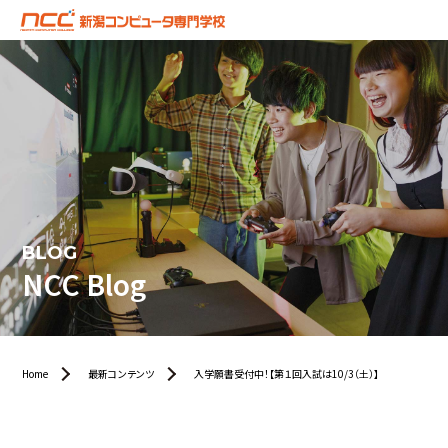
BLOG
NCC Blog
Home
最新コンテンツ
入学願書受付中！【第１回入試は10/3（土）】