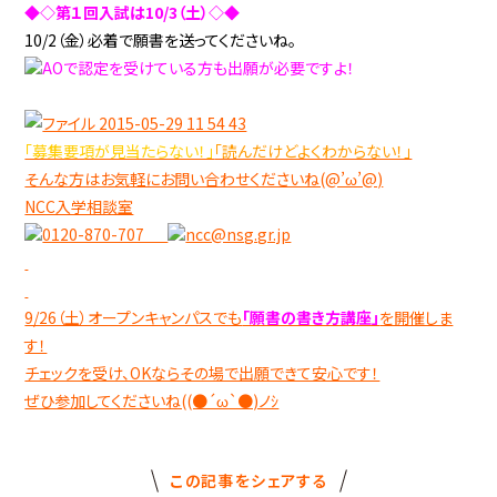
◆◇第１回入試は10/3（土）◇◆
10/2（金）必着で願書を送ってくださいね。
AOで認定を受けている方も出願が必要ですよ！
「募集要項が見当たらない！」
「読んだけどよくわからない！」
そんな方はお気軽にお問い合わせくださいね(@’ω’@)
NCC入学相談室
0120-870-707
ncc@nsg.gr.jp
9/26（土）オープンキャンパスでも
「願書の書き方講座」
を開催しま
す！
チェックを受け、OKならその場で出願できて安心です！
ぜひ参加してくださいね((●´ω`●)ノｼ
この記事をシェアする