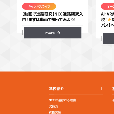
キャンパスライフ
オー
【動画で進路研究】NCC進路研究入
AI･
門！まずは動画で知ってみよう！
校！
パス】
more
+
学校紹介
NCCが選ばれる理由
実績力
資格実績