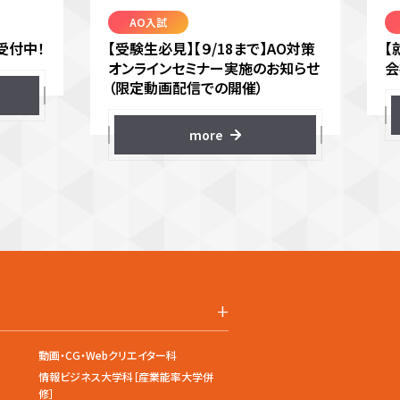
AO入試
受付中！
【受験生必見】【９/18まで】AO対策
【
オンラインセミナー実施のお知らせ
会
（限定動画配信での開催）
more
+
動画・CG・Webクリエイター科
情報ビジネス大学科［産業能率大学併
修］