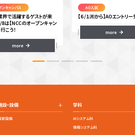
プンキャンパス
AO入試
VR業界で活躍するゲストが来
【６/１㈪から】AOエントリー
8/8は【NCCのオープンキャン
へ行こう！
more
more
+
施設・設備
学科
最新設備
AIシステム科
情報システム科