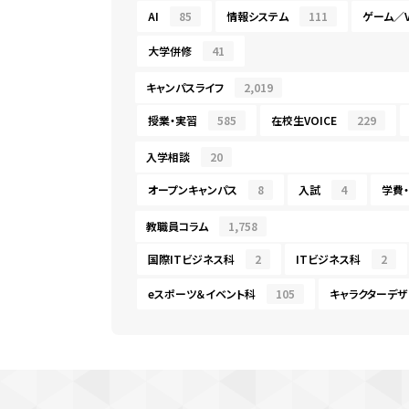
AI
85
情報システム
111
ゲーム／V
大学併修
41
キャンパスライフ
2,019
授業・実習
585
在校生VOICE
229
入学相談
20
オープンキャンパス
8
入試
4
学費
教職員コラム
1,758
国際ITビジネス科
2
ITビジネス科
2
eスポーツ＆イベント科
105
キャラクターデザ