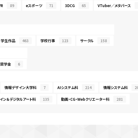
R
89
eスポーツ
71
3DCG
65
VTuber／メタバース
学生作品
463
学校行事
123
サークル
158
・奨学金
6
情報デザイン大学科
7
AIシステム科
214
情報システム科
2
イン＆デジタルアート科
135
動画・CG・Webクリエーター科
281