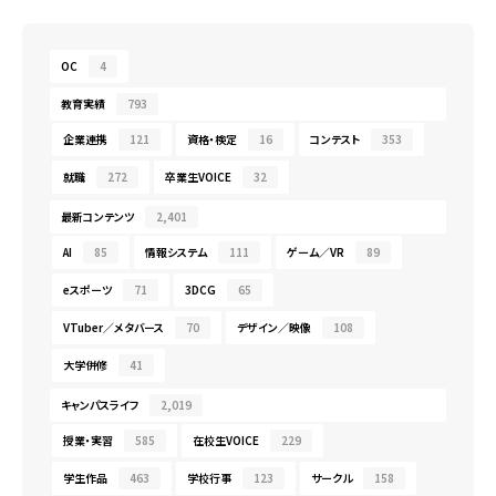
OC
4
教育実績
793
企業連携
121
資格・検定
16
コンテスト
353
就職
272
卒業生VOICE
32
最新コンテンツ
2,401
AI
85
情報システム
111
ゲーム／VR
89
eスポーツ
71
3DCG
65
VTuber／メタバース
70
デザイン／映像
108
大学併修
41
キャンパスライフ
2,019
授業・実習
585
在校生VOICE
229
学生作品
463
学校行事
123
サークル
158