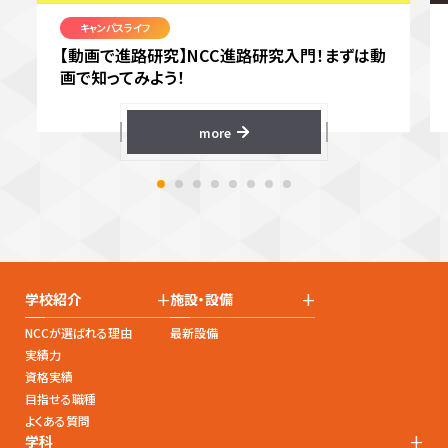
キャンパスライフ
【動画で進路研究】NCC進路研究入門！まずは動
画で知ってみよう！
more
+
+
学校紹介
施設・設備
NCCが選ばれる理由
最新設備
実績力
資格実績
目指せる職種
よくある質問
+
学科