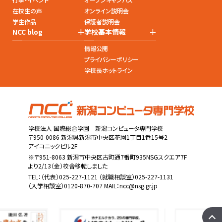
在校生の声
オンライン説明会
学生作品
保護者説明会
+
+
NCC blog
学校基本情報
情報公開
プライバシーポリシー
学校長ホットライン
学校法人 国際総合学園 新潟コンピュータ専門学校
〒950-0086 新潟県新潟市中央区花園1丁目1番15号2
アイコニックビル2F
※〒951-8063 新潟市中央区古町通7番町935NSGスクエア7F
より2/13（金）校舎移転しました
TEL：
（代表）025-227-1121
（就職相談室）025-227-1131
（入学相談室）0120-870-707 MAIL：
ncc@nsg.gr.jp