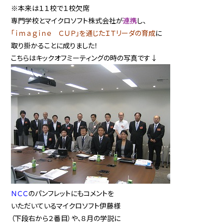
※本来は１１校で１校欠席
専門学校とマイクロソフト株式会社が
連携
し、
「ｉｍａｇｉｎｅ ＣＵＰ」を通じたＩＴリーダの育成
に
取り掛かることに成りました！
こちらはキックオフミーティングの時の写真です↓
ＮＣＣ
のパンフレットにもコメントを
いただいているマイクロソフト伊藤様
（下段右から２番目）や、８月の学説に