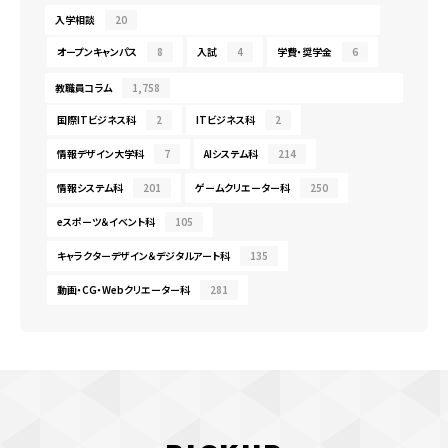
入学相談
20
オープンキャンパス
8
入試
4
学費・奨学金
6
教職員コラム
1,758
国際ITビジネス科
2
ITビジネス科
2
情報デザイン大学科
7
AIシステム科
214
情報システム科
201
ゲームクリエーター科
250
eスポーツ＆イベント科
105
キャラクターデザイン＆デジタルアート科
135
動画・CG・Webクリエーター科
281