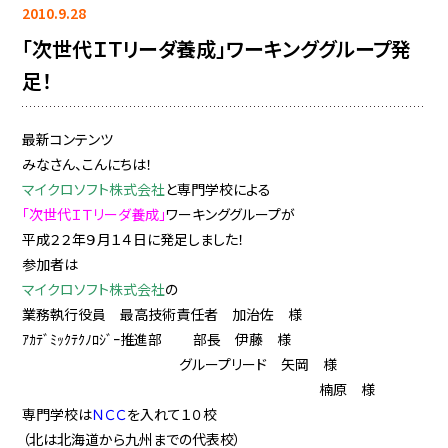
2010.9.28
「次世代ＩＴリーダ養成」ワーキンググループ発
足！
最新コンテンツ
みなさん、こんにちは！
マイクロソフト株式会社
と専門学校による
「次世代ＩＴリーダ養成」
ワーキンググループが
平成２２年９月１４日に発足しました！
参加者は
マイクロソフト株式会社
の
業務執行役員 最高技術責任者 加治佐 様
ｱｶﾃﾞﾐｯｸﾃｸﾉﾛｼﾞｰ推進部 部長 伊藤 様
グループリード 矢岡 様
楠原 様
専門学校は
ＮＣＣ
を入れて１０校
（北は北海道から九州までの代表校）