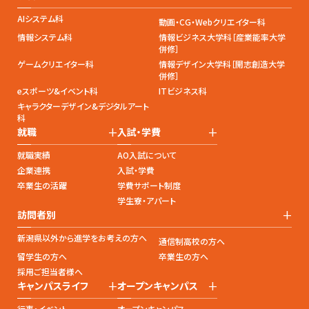
AIシステム科
動画・CG・Webクリエイター科
情報システム科
情報ビジネス大学科［産業能率大学
併修］
ゲームクリエイター科
情報デザイン大学科［開志創造大学
併修］
eスポーツ&イベント科
ITビジネス科
キャラクターデザイン&デジタルアート
科
+
+
就職
入試・学費
就職実績
AO入試について
企業連携
入試・学費
卒業生の活躍
学費サポート制度
学生寮・アパート
+
訪問者別
新潟県以外から進学をお考えの方へ
通信制高校の方へ
留学生の方へ
卒業生の方へ
採用ご担当者様へ
+
+
キャンパスライフ
オープンキャンパス
行事・イベント
オープンキャンパス