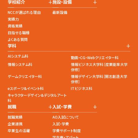
+
+
学校紹介
施設・設備
NCCが選ばれる理由
最新設備
実績力
資格実績
目指せる職種
よくある質問
+
学科
AIシステム科
動画・CG・Webクリエイター科
情報システム科
情報ビジネス大学科［産業能率大学
併修］
ゲームクリエイター科
情報デザイン大学科［開志創造大学
併修］
eスポーツ&イベント科
ITビジネス科
キャラクターデザイン&デジタルアート
科
+
+
就職
入試・学費
就職実績
AO入試について
企業連携
入試・学費
卒業生の活躍
学費サポート制度
学生寮・アパート