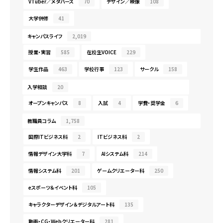
VTuber／メタバース
70
デザイン／映像
108
大学併修
41
キャンパスライフ
2,019
授業・実習
585
在校生VOICE
229
学生作品
463
学校行事
123
サークル
158
入学相談
20
オープンキャンパス
8
入試
4
学費・奨学金
6
教職員コラム
1,758
国際ITビジネス科
2
ITビジネス科
2
情報デザイン大学科
7
AIシステム科
214
情報システム科
201
ゲームクリエーター科
250
eスポーツ＆イベント科
105
キャラクターデザイン＆デジタルアート科
135
動画・CG・Webクリエーター科
281