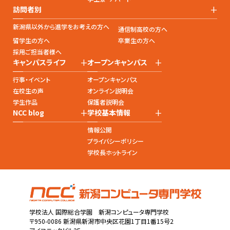
+
訪問者別
新潟県以外から進学をお考えの方へ
通信制高校の方へ
留学生の方へ
卒業生の方へ
採用ご担当者様へ
+
+
キャンパスライフ
オープンキャンパス
行事・イベント
オープンキャンパス
在校生の声
オンライン説明会
学生作品
保護者説明会
+
+
NCC blog
学校基本情報
情報公開
プライバシーポリシー
学校長ホットライン
学校法人 国際総合学園 新潟コンピュータ専門学校
〒950-0086 新潟県新潟市中央区花園1丁目1番15号2