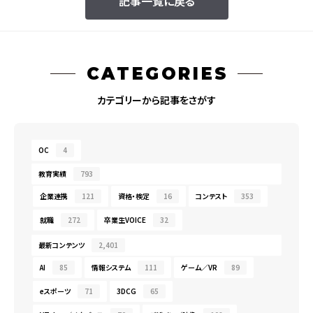
記事一覧に戻る
CATEGORIES
カテゴリーから記事をさがす
OC
4
教育実績
793
企業連携
121
資格・検定
16
コンテスト
353
就職
272
卒業生VOICE
32
最新コンテンツ
2,401
AI
85
情報システム
111
ゲーム／VR
89
eスポーツ
71
3DCG
65