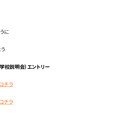
うに
よう
（学校説明会）エントリー
コチラ
コチラ