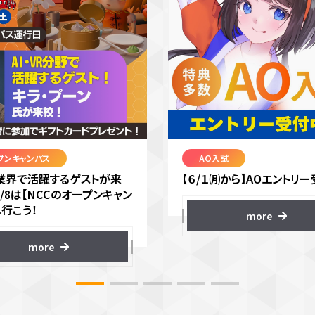
プンキャンパス
AO入試
VR業界で活躍するゲストが来
【６/１㈪から】AOエントリー
8/8は【NCCのオープンキャン
へ行こう！
more
more