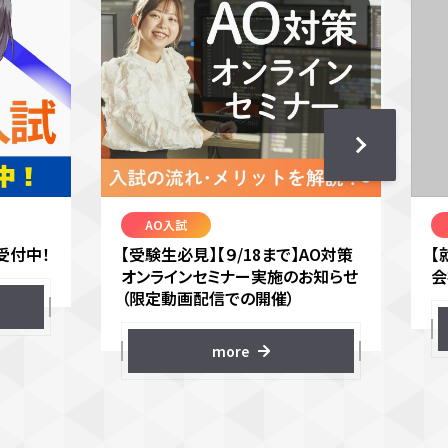
AO入試
受付中！
【受験生必見】【９/18まで】AO対策
【
オンラインセミナー実施のお知らせ
会
（限定動画配信での開催）
more