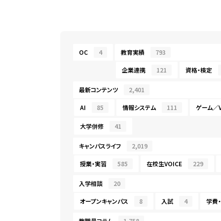
OC
4
教育実績
793
企業連携
121
資格・検定
最新コンテンツ
2,401
AI
85
情報システム
111
ゲーム／V
大学併修
41
キャンパスライフ
2,019
授業・実習
585
在校生VOICE
229
入学相談
20
オープンキャンパス
8
入試
4
学費
教職員コラム
1,758