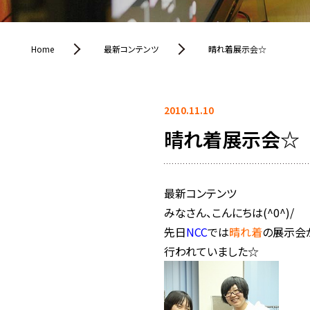
Home
最新コンテンツ
晴れ着展示会☆
2010.11.10
晴れ着展示会☆
最新コンテンツ
みなさん、こんにちは(^0^)/
先日
NCC
では
晴れ着
の展示会
行われていました☆