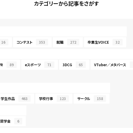
カテゴリーから記事をさがす
16
コンテスト
353
就職
272
卒業生VOICE
32
R
89
eスポーツ
71
3DCG
65
VTuber／メタバース
学生作品
463
学校行事
123
サークル
158
・奨学金
6