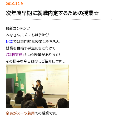
2010.12.9
次年度早期に就職内定するための授業☆
最新コンテンツ
みなさん、こんにちは(^0^)/
NCC
では専門的な授業はもちろん、
就職を目指す学生たちに向けて
『就職実務』
という授業があります！
その様子を今日は少しご紹介します↓
全員がスーツ着用
での授業です。