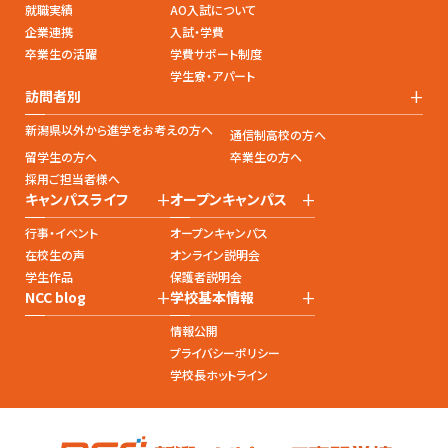
就職実績
AO入試について
企業連携
入試・学費
卒業生の活躍
学費サポート制度
学生寮・アパート
+
訪問者別
新潟県以外から進学をお考えの方へ
通信制高校の方へ
留学生の方へ
卒業生の方へ
採用ご担当者様へ
+
+
キャンパスライフ
オープンキャンパス
行事・イベント
オープンキャンパス
在校生の声
オンライン説明会
学生作品
保護者説明会
+
+
NCC blog
学校基本情報
情報公開
プライバシーポリシー
学校長ホットライン