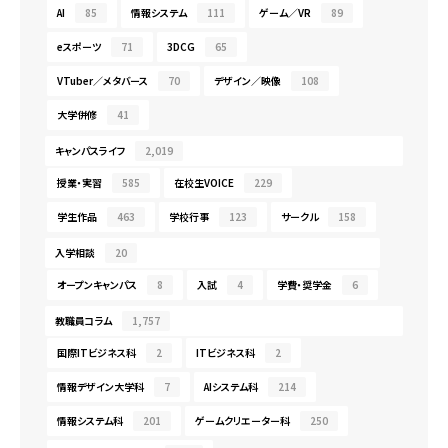
AI
85
情報システム
111
ゲーム／VR
89
eスポーツ
71
3DCG
65
VTuber／メタバース
70
デザイン／映像
108
大学併修
41
キャンパスライフ
2,019
授業・実習
585
在校生VOICE
229
学生作品
463
学校行事
123
サークル
158
入学相談
20
オープンキャンパス
8
入試
4
学費・奨学金
6
教職員コラム
1,757
国際ITビジネス科
2
ITビジネス科
2
情報デザイン大学科
7
AIシステム科
214
情報システム科
201
ゲームクリエーター科
250