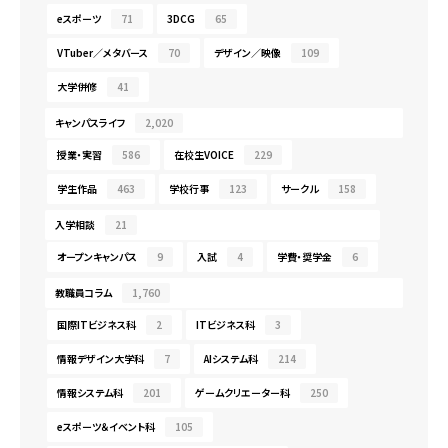
eスポーツ
71
3DCG
65
VTuber／メタバース
70
デザイン／映像
109
大学併修
41
キャンパスライフ
2,020
授業・実習
586
在校生VOICE
229
学生作品
463
学校行事
123
サークル
158
入学相談
21
オープンキャンパス
9
入試
4
学費・奨学金
6
教職員コラム
1,760
国際ITビジネス科
2
ITビジネス科
3
情報デザイン大学科
7
AIシステム科
214
情報システム科
201
ゲームクリエーター科
250
eスポーツ＆イベント科
105