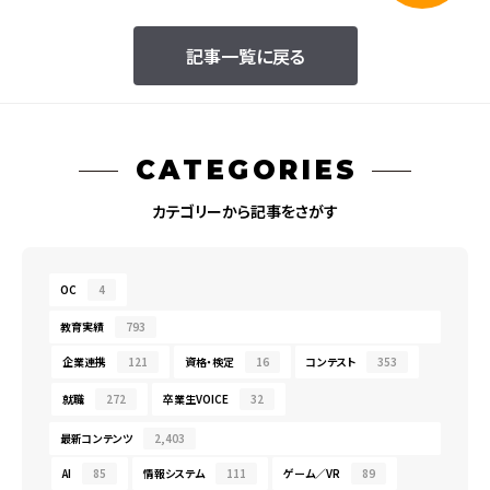
記事一覧に戻る
CATEGORIES
カテゴリーから記事をさがす
OC
4
教育実績
793
企業連携
121
資格・検定
16
コンテスト
353
就職
272
卒業生VOICE
32
最新コンテンツ
2,403
AI
85
情報システム
111
ゲーム／VR
89