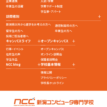
企業連携
入試・学費
卒業生の活躍
学費サポート制度
学生寮・アパート
+
訪問者別
新潟県以外から進学をお考えの方へ
通信制高校の方へ
留学生の方へ
卒業生の方へ
採用ご担当者様へ
+
+
キャンパスライフ
オープンキャンパス
行事・イベント
オープンキャンパス
在校生の声
オンライン説明会
学生作品
保護者説明会
+
+
NCC blog
学校基本情報
情報公開
プライバシーポリシー
学校長ホットライン