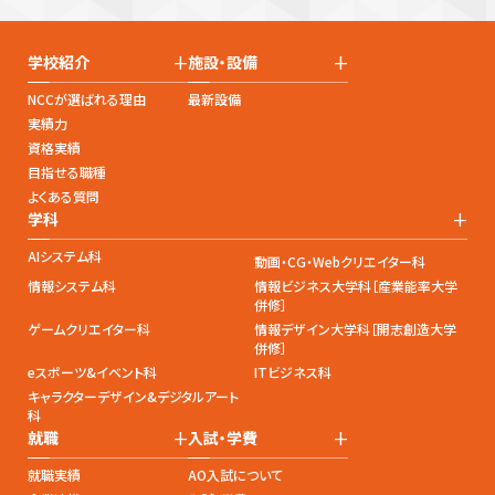
+
+
学校紹介
施設・設備
NCCが選ばれる理由
最新設備
実績力
資格実績
目指せる職種
よくある質問
+
学科
AIシステム科
動画・CG・Webクリエイター科
情報システム科
情報ビジネス大学科［産業能率大学
併修］
ゲームクリエイター科
情報デザイン大学科［開志創造大学
併修］
eスポーツ&イベント科
ITビジネス科
キャラクターデザイン&デジタルアート
科
+
+
就職
入試・学費
就職実績
AO入試について