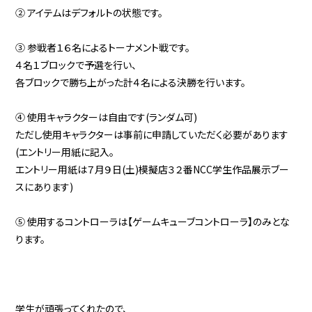
② アイテムはデフォルトの状態です。
③ 参戦者１６名によるトーナメント戦です。
４名１ブロックで予選を行い、
各ブロックで勝ち上がった計４名による決勝を行います。
④ 使用キャラクターは自由です(ランダム可)
ただし使用キャラクターは事前に申請していただく必要があります
(エントリー用紙に記入。
エントリー用紙は７月９日(土)模擬店３２番
NCC学生作品展示ブー
スに
あります)
⑤ 使用するコントローラは【ゲームキューブコントローラ】のみとな
ります。
学生が頑張ってくれたので、