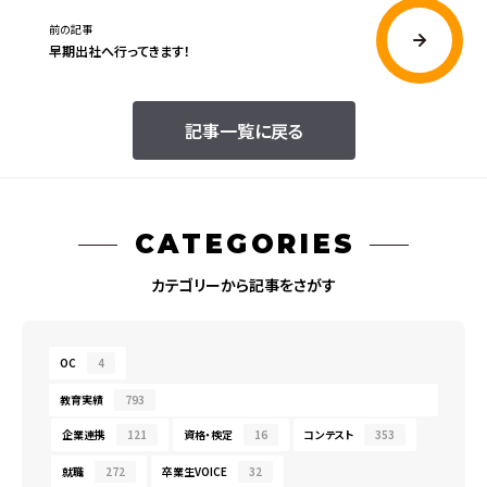
前の記事
早期出社へ行ってきます！
記事一覧に戻る
CATEGORIES
カテゴリーから記事をさがす
OC
4
教育実績
793
企業連携
121
資格・検定
16
コンテスト
353
就職
272
卒業生VOICE
32