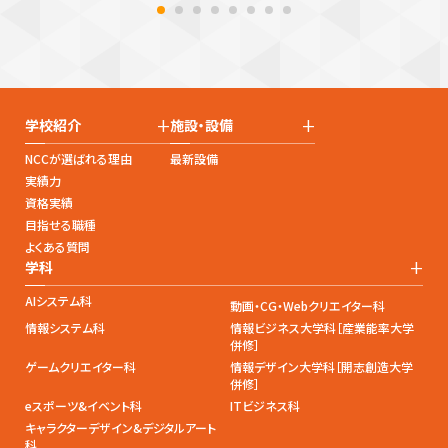
+
+
学校紹介
施設・設備
NCCが選ばれる理由
最新設備
実績力
資格実績
目指せる職種
よくある質問
+
学科
AIシステム科
動画・CG・Webクリエイター科
情報システム科
情報ビジネス大学科［産業能率大学
併修］
ゲームクリエイター科
情報デザイン大学科［開志創造大学
併修］
eスポーツ&イベント科
ITビジネス科
キャラクターデザイン&デジタルアート
科