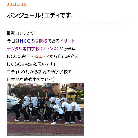
2011.1.18
ボンジュール！エディです。
最新コンテンツ
今日は
ＮＣＣ
の
提携校
である
イサート
デジタル専門学校（フランス）
から来年
ＮＣＣに留学する
エディ
から自己紹介を
してもらいたいと思います！
エディは９月から新潟の語学学校で
日本語を勉強中です(^-^)