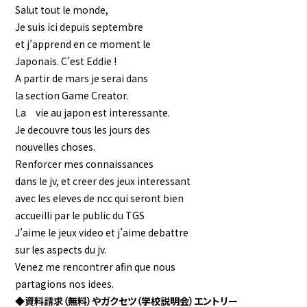
Salut tout le monde,
Je suis ici depuis septembre
et j’apprend en ce moment le
Japonais. C’est Eddie !
A partir de mars je serai dans
la section Game Creator.
La vie au japon est interessante.
Je decouvre tous les jours des
nouvelles choses.
Renforcer mes connaissances
dans le jv, et creer des jeux interessant
avec les eleves de ncc qui seront bien
accueilli par le public du TGS
J’aime le jeux video et j’aime debattre
sur les aspects du jv.
Venez me rencontrer afin que nous
partagions nos idees.
◆資料請求（無料）やガクセツ（学校説明会）エントリー