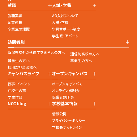
+
+
就職
入試・学費
就職実績
AO入試について
企業連携
入試・学費
卒業生の活躍
学費サポート制度
学生寮・アパート
+
訪問者別
新潟県以外から進学をお考えの方へ
通信制高校の方へ
留学生の方へ
卒業生の方へ
採用ご担当者様へ
+
+
キャンパスライフ
オープンキャンパス
行事・イベント
オープンキャンパス
在校生の声
オンライン説明会
学生作品
保護者説明会
+
+
NCC blog
学校基本情報
情報公開
プライバシーポリシー
学校長ホットライン