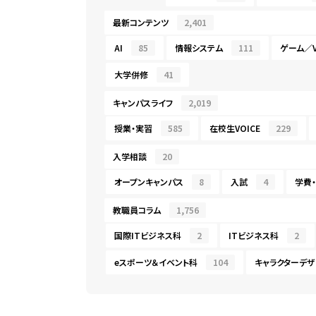
最新コンテンツ
2,401
AI
85
情報システム
111
ゲーム／V
大学併修
41
キャンパスライフ
2,019
授業・実習
585
在校生VOICE
229
入学相談
20
オープンキャンパス
8
入試
4
学費
教職員コラム
1,756
国際ITビジネス科
2
ITビジネス科
2
eスポーツ＆イベント科
104
キャラクターデザ