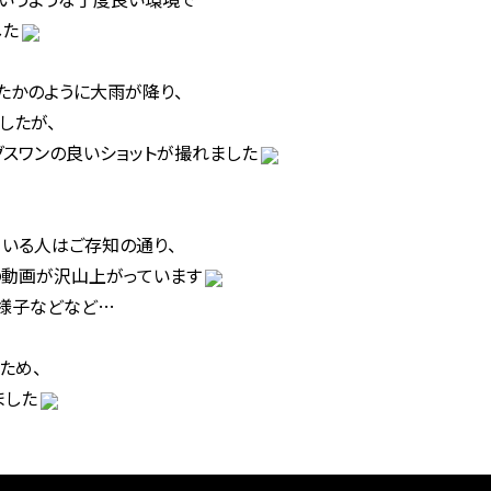
した
たかのように大雨が降り、
したが、
スワンの良いショットが撮れました
れている人はご存知の通り、
の動画が沢山上がっています
様子などなど…
ため、
ました