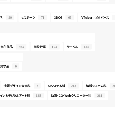
R
89
eスポーツ
71
3DCG
65
VTuber／メタバース
学生作品
463
学校行事
123
サークル
158
・奨学金
6
情報デザイン大学科
7
AIシステム科
213
情報システム科
2
イン＆デジタルアート科
135
動画・CG・Webクリエーター科
281