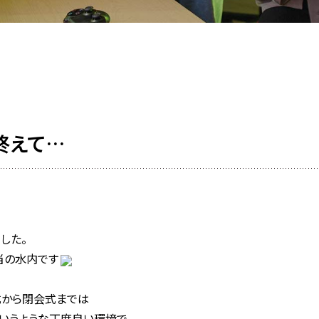
終えて…
した。
当の水内です
式から閉会式までは
というような丁度良い環境で