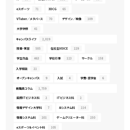
eスポーツ
71
3DCG
65
VTuber／メタバース
70
デザイン／映像
109
大学併修
41
キャンパスライフ
2,019
授業・実習
585
在校生VOICE
229
学生作品
463
学校行事
123
サークル
158
入学相談
21
オープンキャンパス
9
入試
4
学費・奨学金
6
教職員コラム
1,759
国際ITビジネス科
2
ITビジネス科
2
情報デザイン大学科
7
AIシステム科
214
情報システム科
201
ゲームクリエーター科
250
eスポーツ＆イベント科
105