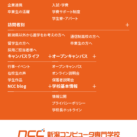
企業連携
入試・学費
卒業生の活躍
学費サポート制度
学生寮・アパート
+
訪問者別
新潟県以外から進学をお考えの方へ
通信制高校の方へ
留学生の方へ
卒業生の方へ
採用ご担当者様へ
+
+
キャンパスライフ
オープンキャンパス
行事・イベント
オープンキャンパス
在校生の声
オンライン説明会
学生作品
保護者説明会
+
+
NCC blog
学校基本情報
情報公開
プライバシーポリシー
学校長ホットライン