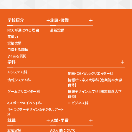
+
+
学校紹介
施設・設備
NCCが選ばれる理由
最新設備
実績力
資格実績
目指せる職種
よくある質問
+
学科
AIシステム科
動画・CG・Webクリエイター科
情報システム科
情報ビジネス大学科［産業能率大学
併修］
ゲームクリエイター科
情報デザイン大学科［開志創造大学
併修］
eスポーツ&イベント科
ITビジネス科
キャラクターデザイン&デジタルアート
科
+
+
就職
入試・学費
就職実績
AO入試について