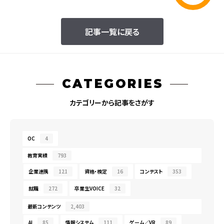
記事一覧に戻る
CATEGORIES
カテゴリーから記事をさがす
OC
4
教育実績
793
企業連携
121
資格・検定
16
コンテスト
353
就職
272
卒業生VOICE
32
最新コンテンツ
2,403
AI
85
情報システム
111
ゲーム／VR
89