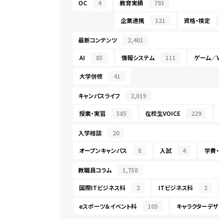
OC
4
教育実績
793
企業連携
121
資格・検定
最新コンテンツ
2,401
AI
85
情報システム
111
ゲーム／V
大学併修
41
キャンパスライフ
2,019
授業・実習
585
在校生VOICE
229
入学相談
20
オープンキャンパス
8
入試
4
学費
教職員コラム
1,758
国際ITビジネス科
2
ITビジネス科
2
eスポーツ＆イベント科
105
キャラクターデザ