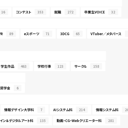
16
コンテスト
353
就職
272
卒業生VOICE
32
R
89
eスポーツ
71
3DCG
65
VTuber／メタバース
学生作品
463
学校行事
123
サークル
158
・奨学金
6
情報デザイン大学科
7
AIシステム科
214
情報システム科
2
イン＆デジタルアート科
135
動画・CG・Webクリエーター科
281