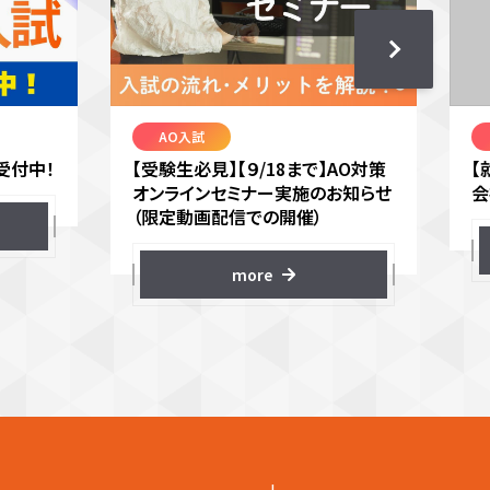
AO入試
受付中！
【受験生必見】【９/18まで】AO対策
【
オンラインセミナー実施のお知らせ
会
（限定動画配信での開催）
more
+