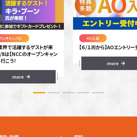
プンキャンパス
AO入試
VR業界で活躍するゲストが来
【６/１㈪から】AOエントリー
8/8は【NCCのオープンキャン
へ行こう！
more
more
+
施設・設備
学科