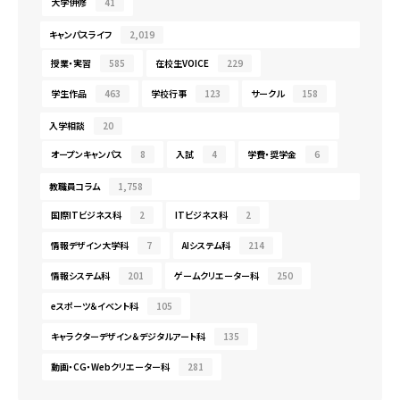
大学併修
41
キャンパスライフ
2,019
授業・実習
585
在校生VOICE
229
学生作品
463
学校行事
123
サークル
158
入学相談
20
オープンキャンパス
8
入試
4
学費・奨学金
6
教職員コラム
1,758
国際ITビジネス科
2
ITビジネス科
2
情報デザイン大学科
7
AIシステム科
214
情報システム科
201
ゲームクリエーター科
250
eスポーツ＆イベント科
105
キャラクターデザイン＆デジタルアート科
135
動画・CG・Webクリエーター科
281