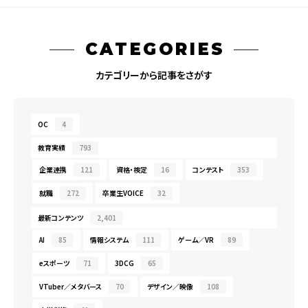
CATEGORIES
カテゴリーから記事をさがす
OC
4
教育実績
793
企業連携
121
資格・検定
16
コンテスト
353
就職
272
卒業生VOICE
32
最新コンテンツ
2,401
AI
85
情報システム
111
ゲーム／VR
89
eスポーツ
71
3DCG
65
VTuber／メタバース
70
デザイン／映像
108