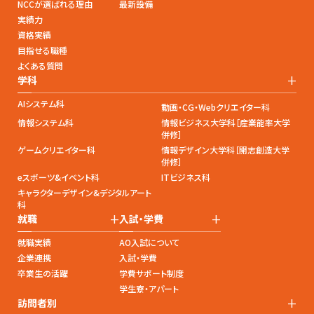
NCCが選ばれる理由
最新設備
実績力
資格実績
目指せる職種
よくある質問
+
学科
AIシステム科
動画・CG・Webクリエイター科
情報システム科
情報ビジネス大学科［産業能率大学
併修］
ゲームクリエイター科
情報デザイン大学科［開志創造大学
併修］
eスポーツ&イベント科
ITビジネス科
キャラクターデザイン&デジタルアート
科
+
+
就職
入試・学費
就職実績
AO入試について
企業連携
入試・学費
卒業生の活躍
学費サポート制度
学生寮・アパート
+
訪問者別