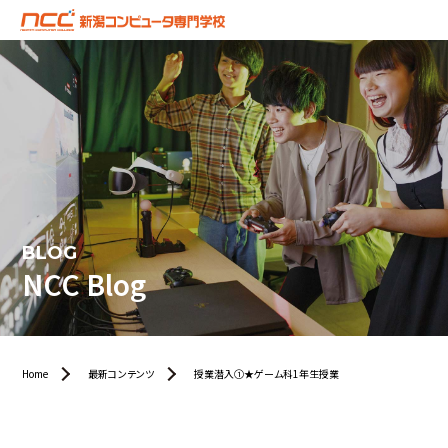
BLOG
NCC Blog
Home
最新コンテンツ
授業潜入①★ゲーム科1年生授業