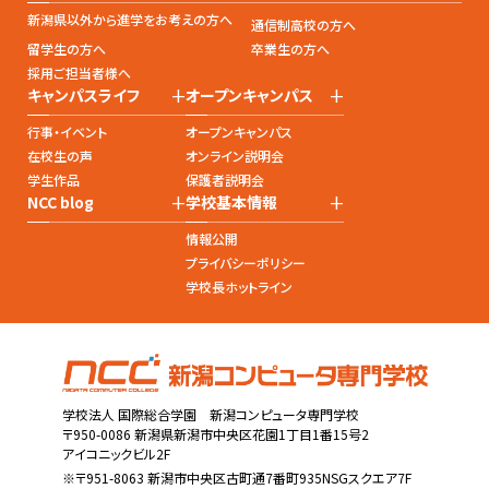
新潟県以外から進学をお考えの方へ
通信制高校の方へ
留学生の方へ
卒業生の方へ
採用ご担当者様へ
+
+
キャンパスライフ
オープンキャンパス
行事・イベント
オープンキャンパス
在校生の声
オンライン説明会
学生作品
保護者説明会
+
+
NCC blog
学校基本情報
情報公開
プライバシーポリシー
学校長ホットライン
学校法人 国際総合学園 新潟コンピュータ専門学校
〒950-0086 新潟県新潟市中央区花園1丁目1番15号2
アイコニックビル2F
※〒951-8063 新潟市中央区古町通7番町935NSGスクエア7F