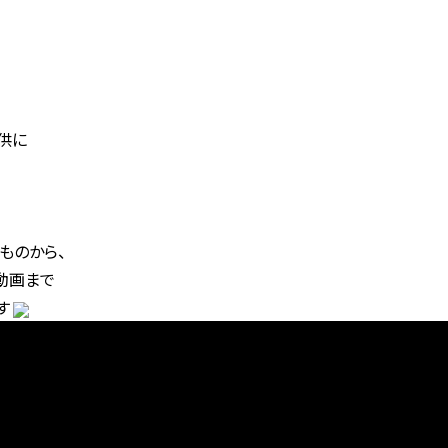
供に
ものから、
動画まで
す