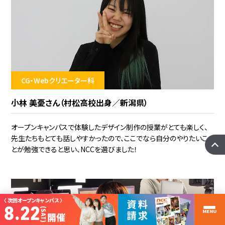
CG・Webクリエーター科
小林 美憂さん（村松高校出身／新潟県）
オープンキャンパスで体験したデザイン制作の授業がとても楽しく、
先生たちもとても話しやすかったので、ここでなら自分のやりたいこ
とが勉強できると思い、NCCを選びました！
〈 次回オープンキャンパス 〉
8.22
(SAT)
MENU
開催