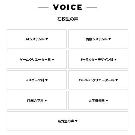
VOICE
在校生の声
AIシステム科
情報システム科
ゲームクリエーター科
キャラクターデザイン科
eスポーツ科
CG・Webクリエーター科
IT総合学科
大学併修科
県外生の声