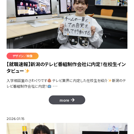
カチコチふわっぷ
ファンタジー GameEffect
デザイン／映像
【就職速報】新潟のテレビ番組制作会社に内定！在校生イン
タビュー
Frei
入学相談室のさわぐりです
テレビ業界に内定した在校生を紹介
新潟のテ
レビ番組制作会社に内定！
･･･
くにゃっとくれいず
more
2026.01.15
アニフェクト