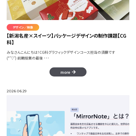
デザイン／映像
美しい村 弥彦
【新潟名産×スイーツ】パッケージデザインの制作課題【CG
科】
ニャくすてんド
みなさんこんにちは！CG科グラフィックデザインコース担当の須藤です
(*'▽') 前期授業の最後 ･･･
more
パルクール
2026.06.29
RAI PV
愚羅毘帝