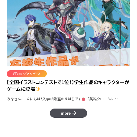
VTuber／メタバース
Caralos
【全国イラストコンテストで1位！】学生作品のキャラクターが
ゲームに登場
みなさん、 こんにちは！入学相談室のえはらです
「英雄クロニクル ･･･
more