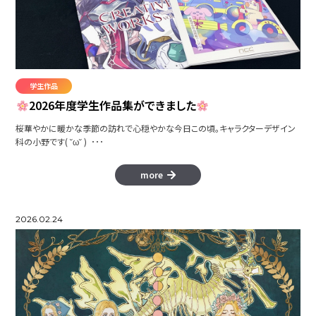
本を読む、世界が広がる
CUSTOM TANK
学生作品
2026年度学生作品集ができました
桜華やかに暖かな季節の訪れで心穏やかな今日この頃。キャラクターデザイン
astron
科の小野です( ˘ω˘ ) ･･･
more
2026.02.24
WINTER SPORTS
矢術師