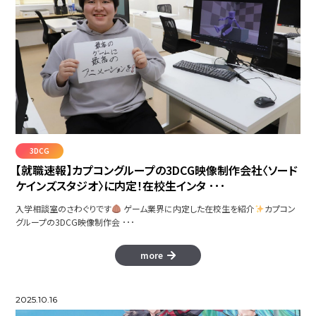
PRISMFLASH
3DCG
【就職速報】カプコングループの3DCG映像制作会社〈ソード
ケインズスタジオ〉に内定！在校生インタ ･･･
入学相談室のさわぐりです
ゲーム業界に内定した在校生を紹介
カプコン
グループの3DCG映像制作会 ･･･
more
SHAPE LINE
2025.10.16