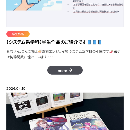
Colormity
学生作品
【システム系学科】学生作品のご紹介です
みなさん、こんにちは
寿司エンジョイ勢 システム系学科の小田です
最近
は純粋関数に憧れています ･･･
more NIIGATA
more
タイムレス アクトレス
2026.04.10
Don'tBe