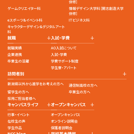
併修］
ゲームクリエイター科
情報デザイン大学科［開志創造大学
併修］
eスポーツ&イベント科
ITビジネス科
キャラクターデザイン&デジタルアート
科
+
+
就職
入試・学費
就職実績
AO入試について
企業連携
入試・学費
卒業生の活躍
学費サポート制度
学生寮・アパート
+
訪問者別
新潟県以外から進学をお考えの方へ
通信制高校の方へ
留学生の方へ
卒業生の方へ
採用ご担当者様へ
+
+
キャンパスライフ
オープンキャンパス
行事・イベント
オープンキャンパス
在校生の声
オンライン説明会
学生作品
保護者説明会
+
+
NCC blog
学校基本情報