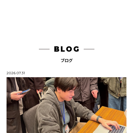
昼ごはん何にしようかな
作品をタッチして拡大！
compensation
BLOG
DragDragDragWire
ブログ
2026.07.31
PCの中で行われていること掃除編
KEN'S BURGER PR