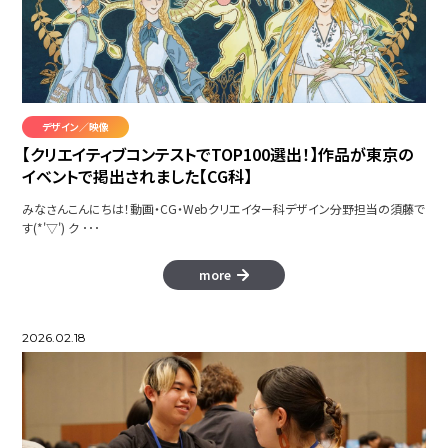
つづく。
デザイン／映像
【クリエイティブコンテストでTOP100選出！】作品が東京の
イベントで掲出されました【CG科】
CONNECT コネクト
みなさんこんにちは！動画・CG・Webクリエイター科デザイン分野担当の須藤で
Produce AdobeExpress
す(*'▽') ク ･･･
more
3DCGアニメーション集
2026.02.18