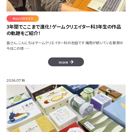
GlowSeeker
キャンパスライフ
3年間でここまで進化！ゲームクリエイター科3年生の作品
の軌跡をご紹介！
僕だけの世界
皆さん、こんにちはゲームクリエイター科の志田です 梅雨が続いている新潟の
今日この頃 ･･･
more
とある学生の一日～しゃがみによる
健康～
2026.07.18
HAMUND
アニメーション集