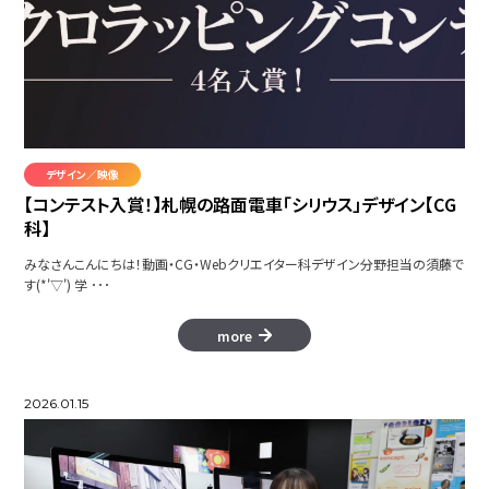
モーション集
Circle
デザイン／映像
フワッとパニックサーカス
【コンテスト入賞！】札幌の路面電車「シリウス」デザイン【CG
科】
みなさんこんにちは！動画・CG・Webクリエイター科デザイン分野担当の須藤で
す(*'▽') 学 ･･･
Parkour
more
2026.01.15
morningbroll