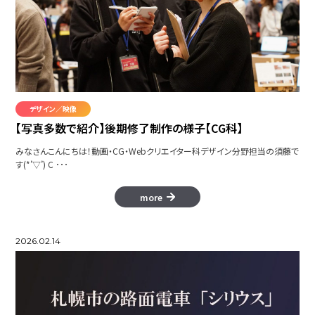
恋のイメージ
Slovoid
デザイン／映像
Batala Trejnado
【写真多数で紹介】後期修了制作の様子【CG科】
みなさんこんにちは！動画・CG・Webクリエイター科デザイン分野担当の須藤で
す(*’▽’) C ･･･
more
variousスマートフォンCM
2026.02.14
Hoppin' Froppy