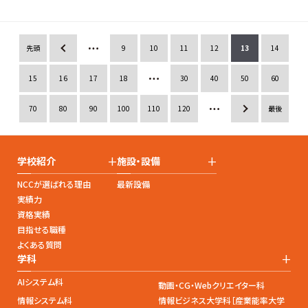
more
先頭
«
9
10
11
12
13
14
15
16
17
18
30
40
50
60
70
80
90
100
110
120
»
最後
+
+
学校紹介
施設・設備
NCCが選ばれる理由
最新設備
実績力
資格実績
目指せる職種
よくある質問
+
学科
AIシステム科
動画・CG・Webクリエイター科
情報システム科
情報ビジネス大学科［産業能率大学