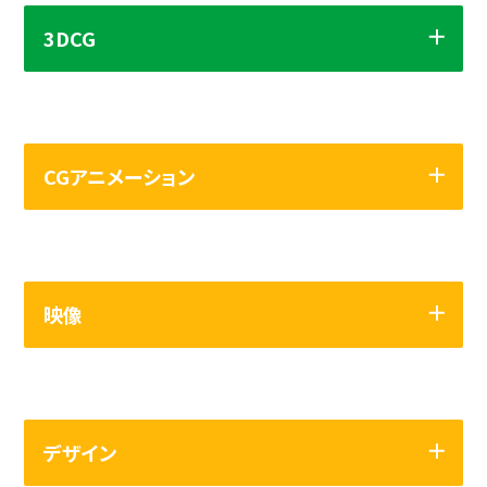
3DCG
てんくる
作品をタッチして拡大！
CGアニメーション
映像
マチ投げ！ぼ～え～前線
デザイン