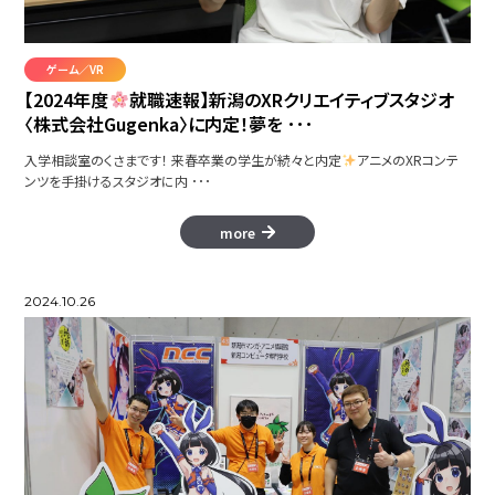
ゲーム／VR
【2024年度
就職速報】新潟のXRクリエイティブスタジオ
〈株式会社Gugenka〉に内定！夢を ･･･
入学相談室のくさまです！ 来春卒業の学生が続々と内定
アニメのXRコンテ
ンツを手掛けるスタジオに内 ･･･
more
2024.10.26