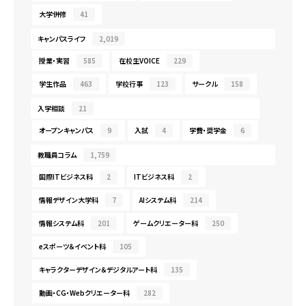
大学併修
41
キャンパスライフ
2,019
授業・実習
585
在校生VOICE
229
学生作品
463
学校行事
123
サークル
158
入学相談
21
オープンキャンパス
9
入試
4
学費・奨学金
6
教職員コラム
1,759
国際ITビジネス科
2
ITビジネス科
2
情報デザイン大学科
7
AIシステム科
214
情報システム科
201
ゲームクリエーター科
250
eスポーツ＆イベント科
105
キャラクターデザイン＆デジタルアート科
135
動画・CG・Webクリエーター科
282