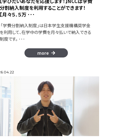
【学びたいあなたを応援します！】NCCは学費
分割納入制度を利用することができます！
【月々５．５万 ･･･
「学費分割納入制度」は日本学生支援機構奨学金
を利用して、在学中の学費を月々払いで納入できる
制度です。 ･･･
more
6.04.22