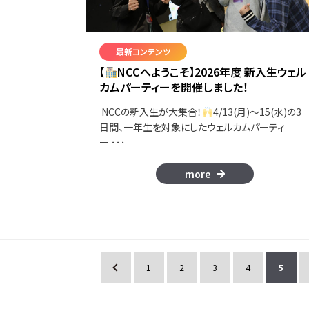
最新コンテンツ
【
NCCへようこそ】2026年度 新入生ウェル
カムパーティーを開催しました！
NCCの新入生が大集合！
4/13(月)～15(水)の3
日間、一年生を対象にしたウェルカムパーティ
ー ･･･
more
«
1
2
3
4
5