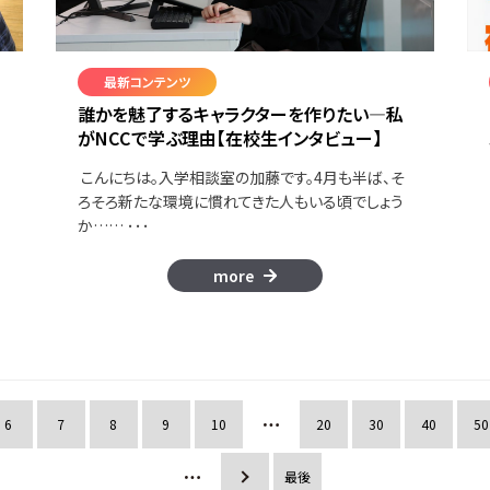
最新コンテンツ
誰かを魅了するキャラクターを作りたい―私
がNCCで学ぶ理由【在校生インタビュー】
こんにちは。入学相談室の加藤です。4月も半ば、そ
ろそろ新たな環境に慣れてきた人もいる頃でしょう
か…… ･･･
more
6
7
8
9
10
20
30
40
50
»
最後