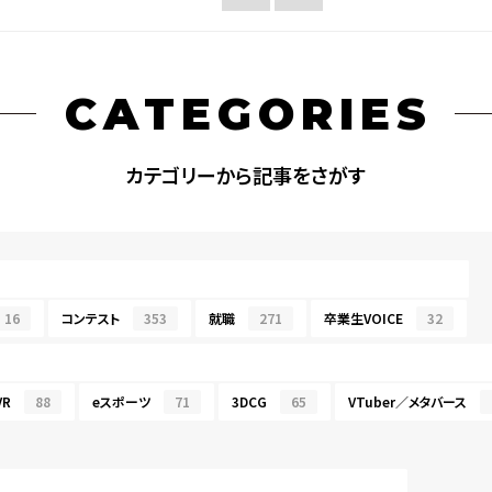
CATEGORIES
カテゴリーから記事をさがす
16
コンテスト
353
就職
271
卒業生VOICE
32
R
88
eスポーツ
71
3DCG
65
VTuber／メタバース