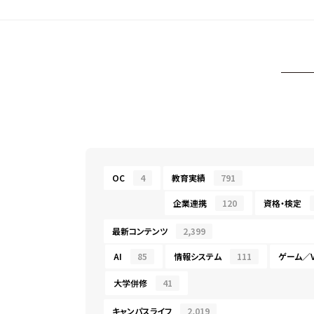
OC
4
教育実績
791
企業連携
120
資格・検定
最新コンテンツ
2,399
AI
85
情報システム
111
ゲーム／V
大学併修
41
キャンパスライフ
2,019