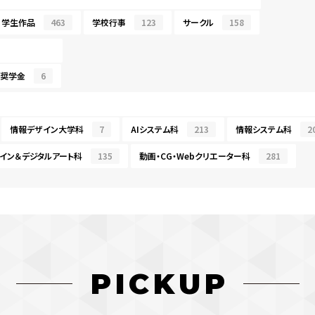
学生作品
463
学校行事
123
サークル
158
・奨学金
6
情報デザイン大学科
7
AIシステム科
213
情報システム科
2
イン＆デジタルアート科
135
動画・CG・Webクリエーター科
281
PICKUP