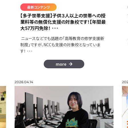
最新コンテンツ
【多子世帯支援】子供３人以上の世帯への授
業料等の無償化支援の対象校です！【年間最
大57万円免除！ ･･･
ニュースなどでも話題の「高等教育の修学支援新
制度」ですが、NCCも支援の対象校となっていま
す！ ･･･
more
2026.04.14
202