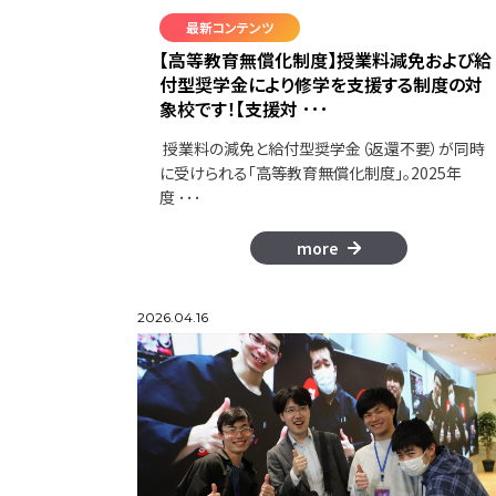
最新コンテンツ
【高等教育無償化制度】授業料減免および給
付型奨学金により修学を支援する制度の対
象校です！【支援対 ･･･
授業料の減免と給付型奨学金（返還不要）が同時
に受けられる「高等教育無償化制度」。2025年
度 ･･･
more
2026.04.16