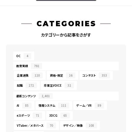
CATEGORIES
カテゴリーから記事をさがす
OC
4
教育実績
792
企業連携
120
資格・検定
16
コンテスト
353
就職
272
卒業生VOICE
32
最新コンテンツ
2,401
AI
85
情報システム
111
ゲーム／VR
89
eスポーツ
71
3DCG
65
VTuber／メタバース
70
デザイン／映像
108