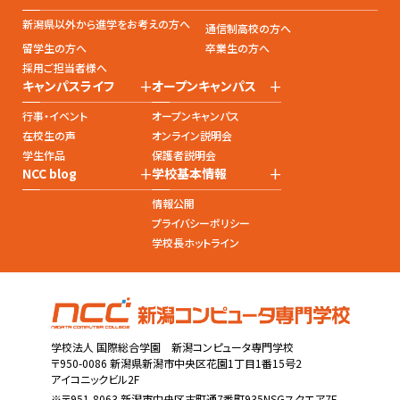
新潟県以外から進学をお考えの方へ
通信制高校の方へ
留学生の方へ
卒業生の方へ
採用ご担当者様へ
+
+
キャンパスライフ
オープンキャンパス
行事・イベント
オープンキャンパス
在校生の声
オンライン説明会
学生作品
保護者説明会
+
+
NCC blog
学校基本情報
情報公開
プライバシーポリシー
学校長ホットライン
学校法人 国際総合学園 新潟コンピュータ専門学校
〒950-0086 新潟県新潟市中央区花園1丁目1番15号2
アイコニックビル2F
※〒951-8063 新潟市中央区古町通7番町935NSGスクエア7F