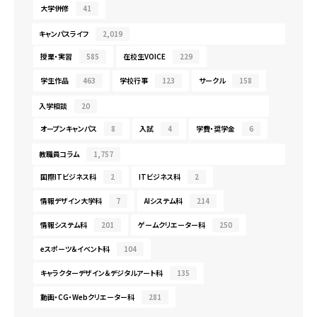
大学併修
41
キャンパスライフ
2,019
授業・実習
585
在校生VOICE
229
学生作品
463
学校行事
123
サークル
158
入学相談
20
オープンキャンパス
8
入試
4
学費・奨学金
6
教職員コラム
1,757
国際ITビジネス科
2
ITビジネス科
2
情報デザイン大学科
7
AIシステム科
214
情報システム科
201
ゲームクリエーター科
250
eスポーツ＆イベント科
104
キャラクターデザイン＆デジタルアート科
135
動画・CG・Webクリエーター科
281