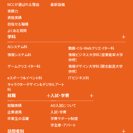
NCCが選ばれる理由
最新設備
実績力
資格実績
目指せる職種
よくある質問
+
学科
AIシステム科
動画・CG・Webクリエイター科
情報システム科
情報ビジネス大学科［産業能率大学
併修］
ゲームクリエイター科
情報デザイン大学科［開志創造大学
併修］
eスポーツ&イベント科
ITビジネス科
キャラクターデザイン&デジタルアート
科
+
+
就職
入試・学費
就職実績
AO入試について
企業連携
入試・学費
卒業生の活躍
学費サポート制度
学生寮・アパート
+
訪問者別