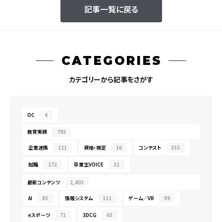
記事一覧に戻る
CATEGORIES
カテゴリーから記事をさがす
OC
4
教育実績
793
企業連携
121
資格・検定
16
コンテスト
353
就職
272
卒業生VOICE
32
最新コンテンツ
2,403
AI
85
情報システム
111
ゲーム／VR
89
eスポーツ
71
3DCG
65