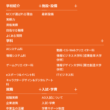
+
+
学校紹介
施設・設備
NCCが選ばれる理由
最新設備
実績力
資格実績
目指せる職種
よくある質問
+
学科
AIシステム科
動画・CG・Webクリエイター科
情報システム科
情報ビジネス大学科［産業能率大学
併修］
ゲームクリエイター科
情報デザイン大学科［開志創造大学
併修］
eスポーツ&イベント科
ITビジネス科
キャラクターデザイン&デジタルアート
科
+
+
就職
入試・学費
就職実績
AO入試について
企業連携
入試・学費
卒業生の活躍
学費サポート制度