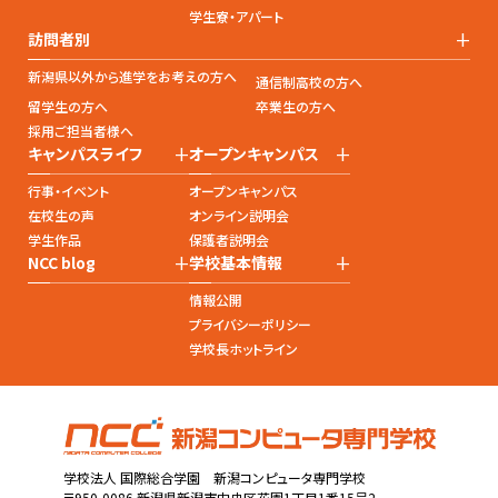
学生寮・アパート
+
訪問者別
新潟県以外から進学をお考えの方へ
通信制高校の方へ
留学生の方へ
卒業生の方へ
採用ご担当者様へ
+
+
キャンパスライフ
オープンキャンパス
行事・イベント
オープンキャンパス
在校生の声
オンライン説明会
学生作品
保護者説明会
+
+
NCC blog
学校基本情報
情報公開
プライバシーポリシー
学校長ホットライン
学校法人 国際総合学園 新潟コンピュータ専門学校
〒950-0086 新潟県新潟市中央区花園1丁目1番15号2