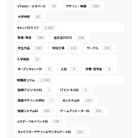
VTuber／メタバース
70
デザイン／映像
109
大学併修
41
キャンパスライフ
2,020
授業・実習
586
在校生VOICE
229
学生作品
463
学校行事
123
サークル
158
入学相談
21
オープンキャンパス
9
入試
4
学費・奨学金
6
教職員コラム
1,760
国際ITビジネス科
2
ITビジネス科
3
情報デザイン大学科
7
AIシステム科
214
情報システム科
201
ゲームクリエーター科
250
eスポーツ＆イベント科
105
キャラクターデザイン＆デジタルアート科
135