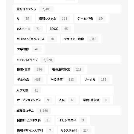
最新コンテンツ
2,403
AI
85
情報システム
111
ゲーム／VR
89
eスポーツ
71
3DCG
65
VTuber／メタバース
70
デザイン／映像
109
大学併修
41
キャンパスライフ
2,020
授業・実習
586
在校生VOICE
229
学生作品
463
学校行事
123
サークル
158
入学相談
21
オープンキャンパス
9
入試
4
学費・奨学金
6
教職員コラム
1,760
国際ITビジネス科
2
ITビジネス科
3
情報デザイン大学科
7
AIシステム科
214