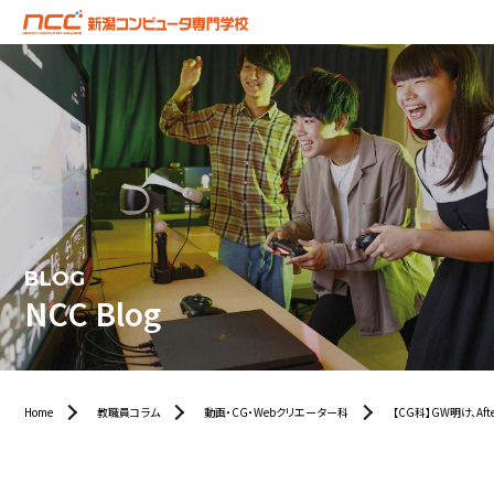
BLOG
NCC Blog
Home
教職員コラム
動画・CG・Webクリエーター科
【CG科】GW明け、Aft