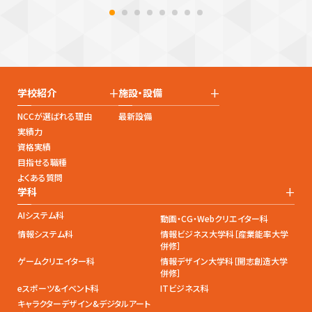
+
+
学校紹介
施設・設備
NCCが選ばれる理由
最新設備
実績力
資格実績
目指せる職種
よくある質問
+
学科
AIシステム科
動画・CG・Webクリエイター科
情報システム科
情報ビジネス大学科［産業能率大学
併修］
ゲームクリエイター科
情報デザイン大学科［開志創造大学
併修］
eスポーツ&イベント科
ITビジネス科
キャラクターデザイン&デジタルアート