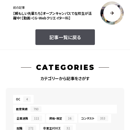
前の記事
【頼もしい先輩たち】オープンキャンパスで在校生が活
躍中！【動画・CG・Webクリエイター科】
記事一覧に戻る
CATEGORIES
カテゴリーから記事をさがす
OC
4
教育実績
793
企業連携
121
資格・検定
16
コンテスト
353
就職
272
卒業生VOICE
32