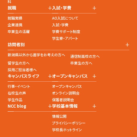
科
+
+
就職
入試・学費
就職実績
AO入試について
企業連携
入試・学費
卒業生の活躍
学費サポート制度
学生寮・アパート
+
訪問者別
新潟県以外から進学をお考えの方へ
通信制高校の方へ
留学生の方へ
卒業生の方へ
採用ご担当者様へ
+
+
キャンパスライフ
オープンキャンパス
行事・イベント
オープンキャンパス
在校生の声
オンライン説明会
学生作品
保護者説明会
+
+
NCC blog
学校基本情報
情報公開
プライバシーポリシー
学校長ホットライン