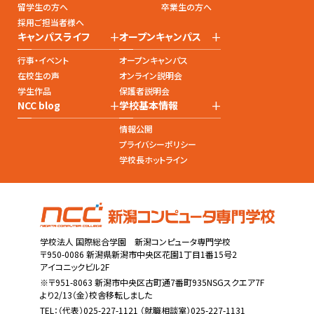
留学生の方へ
卒業生の方へ
採用ご担当者様へ
+
+
キャンパスライフ
オープンキャンパス
行事・イベント
オープンキャンパス
在校生の声
オンライン説明会
学生作品
保護者説明会
+
+
NCC blog
学校基本情報
情報公開
プライバシーポリシー
学校長ホットライン
学校法人 国際総合学園 新潟コンピュータ専門学校
〒950-0086 新潟県新潟市中央区花園1丁目1番15号2
アイコニックビル2F
※〒951-8063 新潟市中央区古町通7番町935NSGスクエア7F
より2/13（金）校舎移転しました
TEL：
（代表）025-227-1121
（就職相談室）025-227-1131