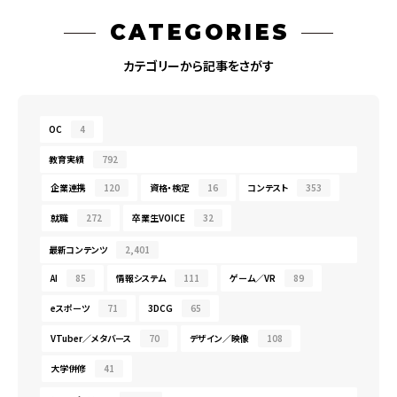
CATEGORIES
カテゴリーから記事をさがす
OC
4
教育実績
792
企業連携
120
資格・検定
16
コンテスト
353
就職
272
卒業生VOICE
32
最新コンテンツ
2,401
AI
85
情報システム
111
ゲーム／VR
89
eスポーツ
71
3DCG
65
VTuber／メタバース
70
デザイン／映像
108
大学併修
41