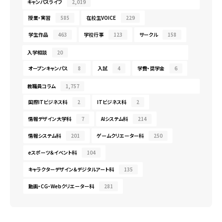
キャンパスライフ
2,019
授業・実習
585
在校生VOICE
229
学生作品
463
学校行事
123
サークル
158
入学相談
20
オープンキャンパス
8
入試
4
学費・奨学金
6
教職員コラム
1,757
国際ITビジネス科
2
ITビジネス科
2
情報デザイン大学科
7
AIシステム科
214
情報システム科
201
ゲームクリエーター科
250
eスポーツ＆イベント科
104
キャラクターデザイン＆デジタルアート科
135
動画・CG・Webクリエーター科
281