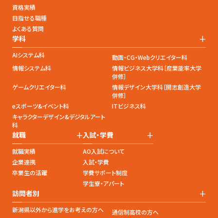
資格実績
目指せる職種
よくある質問
+
学科
AIシステム科
動画・CG・Webクリエイター科
情報システム科
情報ビジネス大学科［産業能率大学
併修］
ゲームクリエイター科
情報デザイン大学科［開志創造大学
併修］
eスポーツ&イベント科
ITビジネス科
キャラクターデザイン&デジタルアート
科
+
+
就職
入試・学費
就職実績
AO入試について
企業連携
入試・学費
卒業生の活躍
学費サポート制度
学生寮・アパート
+
訪問者別
新潟県以外から進学をお考えの方へ
通信制高校の方へ