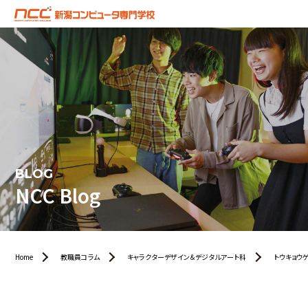
BLOG
NCC Blog
Home
教職員コラム
キャラクターデザイン＆デジタルアート科
トウキョウゲ