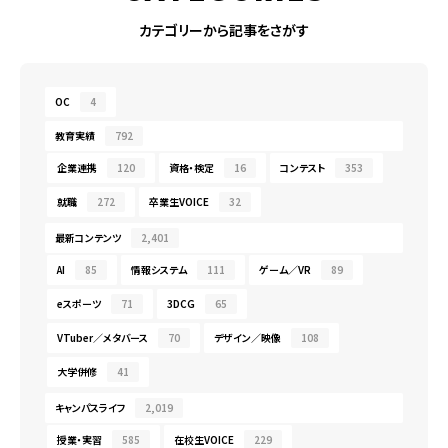
カテゴリーから記事をさがす
OC
4
教育実績
792
企業連携
120
資格・検定
16
コンテスト
353
就職
272
卒業生VOICE
32
最新コンテンツ
2,401
AI
85
情報システム
111
ゲーム／VR
89
eスポーツ
71
3DCG
65
VTuber／メタバース
70
デザイン／映像
108
大学併修
41
キャンパスライフ
2,019
授業・実習
585
在校生VOICE
229