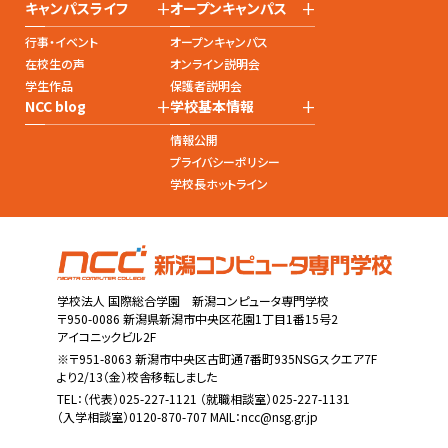
+
+
キャンパスライフ
オープンキャンパス
行事・イベント
オープンキャンパス
在校生の声
オンライン説明会
学生作品
保護者説明会
+
+
NCC blog
学校基本情報
情報公開
プライバシーポリシー
学校長ホットライン
学校法人 国際総合学園 新潟コンピュータ専門学校
〒950-0086 新潟県新潟市中央区花園1丁目1番15号2
アイコニックビル2F
※〒951-8063 新潟市中央区古町通7番町935NSGスクエア7F
より2/13（金）校舎移転しました
TEL：
（代表）025-227-1121
（就職相談室）025-227-1131
（入学相談室）0120-870-707 MAIL：
ncc@nsg.gr.jp