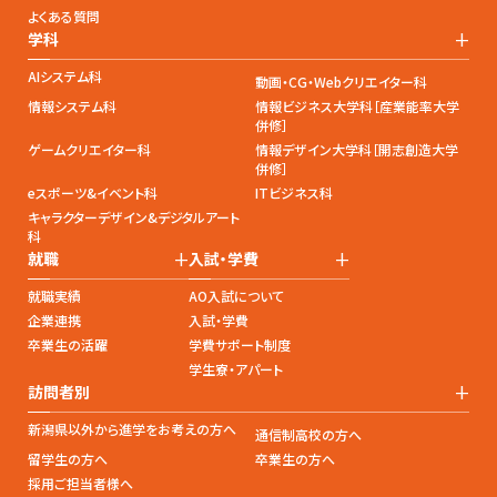
よくある質問
+
学科
AIシステム科
動画・CG・Webクリエイター科
情報システム科
情報ビジネス大学科［産業能率大学
併修］
ゲームクリエイター科
情報デザイン大学科［開志創造大学
併修］
eスポーツ&イベント科
ITビジネス科
キャラクターデザイン&デジタルアート
科
+
+
就職
入試・学費
就職実績
AO入試について
企業連携
入試・学費
卒業生の活躍
学費サポート制度
学生寮・アパート
+
訪問者別
新潟県以外から進学をお考えの方へ
通信制高校の方へ
留学生の方へ
卒業生の方へ
採用ご担当者様へ