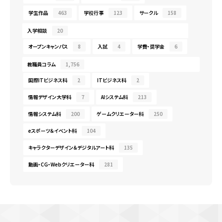
学生作品
463
学校行事
123
サークル
158
入学相談
20
オープンキャンパス
8
入試
4
学費・奨学金
6
教職員コラム
1,756
国際ITビジネス科
2
ITビジネス科
2
情報デザイン大学科
7
AIシステム科
213
情報システム科
200
ゲームクリエーター科
250
eスポーツ＆イベント科
104
キャラクターデザイン＆デジタルアート科
135
動画・CG・Webクリエーター科
281