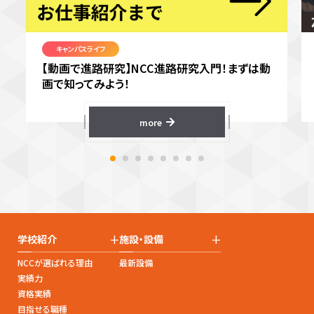
キャンパスライフ
【動画で進路研究】NCC進路研究入門！まずは動
画で知ってみよう！
more
+
+
学校紹介
施設・設備
NCCが選ばれる理由
最新設備
実績力
資格実績
目指せる職種