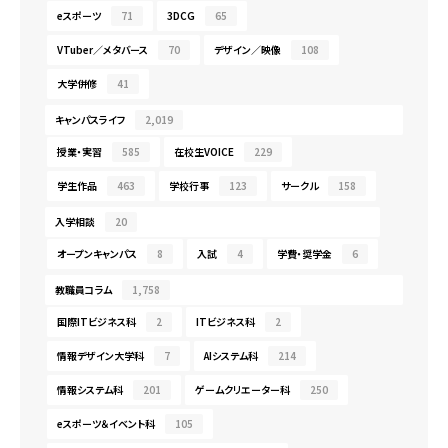
eスポーツ
71
3DCG
65
VTuber／メタバース
70
デザイン／映像
108
大学併修
41
キャンパスライフ
2,019
授業・実習
585
在校生VOICE
229
学生作品
463
学校行事
123
サークル
158
入学相談
20
オープンキャンパス
8
入試
4
学費・奨学金
6
教職員コラム
1,758
国際ITビジネス科
2
ITビジネス科
2
情報デザイン大学科
7
AIシステム科
214
情報システム科
201
ゲームクリエーター科
250
eスポーツ＆イベント科
105