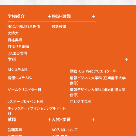
+
+
学校紹介
施設・設備
NCCが選ばれる理由
最新設備
実績力
資格実績
目指せる職種
よくある質問
+
学科
AIシステム科
動画・CG・Webクリエイター科
情報システム科
情報ビジネス大学科［産業能率大学
併修］
ゲームクリエイター科
情報デザイン大学科［開志創造大学
併修］
eスポーツ&イベント科
ITビジネス科
キャラクターデザイン&デジタルアート
科
+
+
就職
入試・学費
就職実績
AO入試について