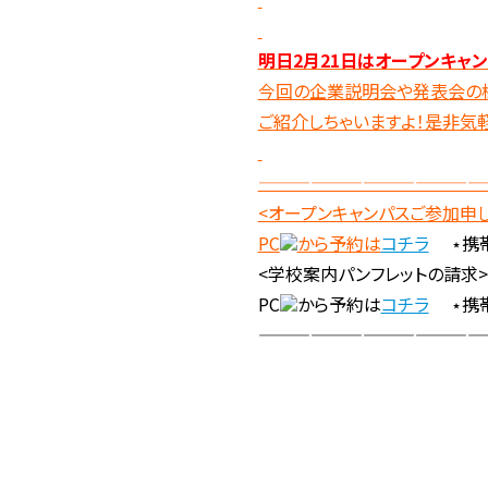
明日2月21日はオープンキャ
今回の企業説明会や発表会の
ご紹介しちゃいますよ！是非気
—————————————
<オープンキャンパスご参加申
PC
から予約は
コチラ
⋆携
<学校案内パンフレットの請求>
PC
から予約は
コチラ
⋆携
—————————————