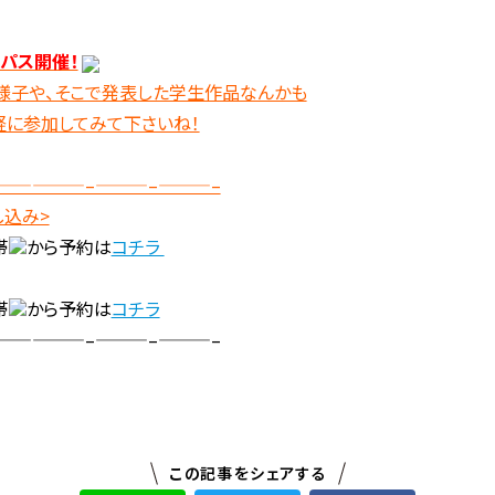
ンパス開催！
様子や、そこで発表した学生作品なんかも
軽に参加してみて下さいね！
—————–———–———–
し込み>
帯
から予約は
コチラ
帯
から予約は
コチラ
—————–———–———–
この記事をシェアする