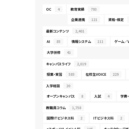
OC
4
教育実績
793
企業連携
121
資格・検定
最新コンテンツ
2,401
AI
85
情報システム
111
ゲーム／V
大学併修
41
キャンパスライフ
2,019
授業・実習
585
在校生VOICE
229
入学相談
20
オープンキャンパス
8
入試
4
学費
教職員コラム
1,758
国際ITビジネス科
2
ITビジネス科
2
eスポーツ＆イベント科
105
キャラクターデザ