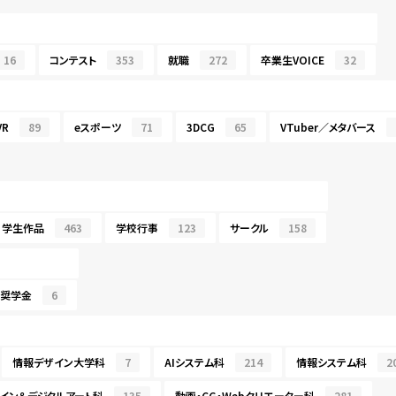
16
コンテスト
353
就職
272
卒業生VOICE
32
R
89
eスポーツ
71
3DCG
65
VTuber／メタバース
学生作品
463
学校行事
123
サークル
158
・奨学金
6
情報デザイン大学科
7
AIシステム科
214
情報システム科
2
イン＆デジタルアート科
135
動画・CG・Webクリエーター科
281