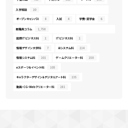
入学相談
20
オープンキャンパス
8
入試
4
学費・奨学金
6
教職員コラム
1,758
国際ITビジネス科
2
ITビジネス科
2
情報デザイン大学科
7
AIシステム科
214
情報システム科
201
ゲームクリエーター科
250
eスポーツ＆イベント科
105
キャラクターデザイン＆デジタルアート科
135
動画・CG・Webクリエーター科
281