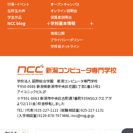
行事・イベント
オープンキャンパス
在校生の声
オンライン説明会
学生作品
保護者説明会
+
+
NCC blog
学校基本情報
情報公開
プライバシーポリシー
学校長ホットライン
学校法人 国際総合学園 新潟コンピュータ専門学校
〒950-0086 新潟県新潟市中央区花園1丁目1番15号2
アイコニックビル2F
※〒951-8063 新潟市中央区古町通7番町935NSGスクエア7F
より2/13（金）校舎移転しました
TEL：
（代表）025-227-1121
（就職相談室）025-227-1131
（入学相談室）0120-870-707 MAIL：
ncc@nsg.gr.jp