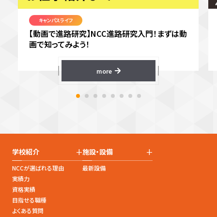
キャンパスライフ
【動画で進路研究】NCC進路研究入門！まずは動
画で知ってみよう！
more
+
+
学校紹介
施設・設備
NCCが選ばれる理由
最新設備
実績力
資格実績
目指せる職種
よくある質問