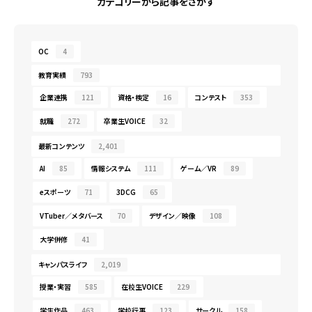
カテゴリーから記事をさがす
OC
4
教育実績
793
企業連携
121
資格・検定
16
コンテスト
353
就職
272
卒業生VOICE
32
最新コンテンツ
2,401
AI
85
情報システム
111
ゲーム／VR
89
eスポーツ
71
3DCG
65
VTuber／メタバース
70
デザイン／映像
108
大学併修
41
キャンパスライフ
2,019
授業・実習
585
在校生VOICE
229
学生作品
463
学校行事
123
サークル
158