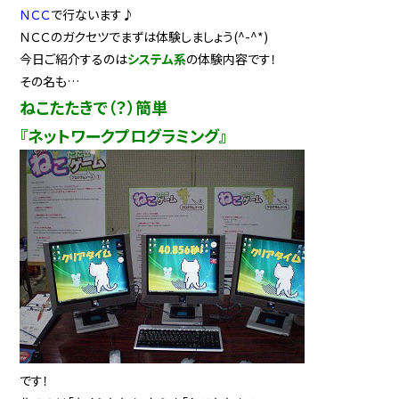
ＮＣＣ
で行ないます♪
ＮＣＣのガクセツでまずは体験しましょう(^-^*)
今日ご紹介するのは
システム系
の体験内容です！
その名も…
ねこたたきで（？）簡単
『ネットワークプログラミング』
です！