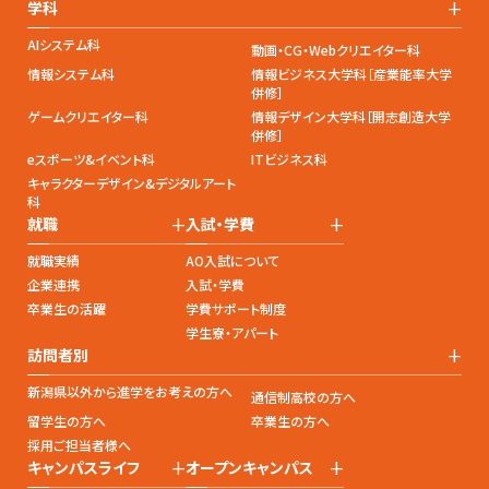
+
学科
AIシステム科
動画・CG・Webクリエイター科
情報システム科
情報ビジネス大学科［産業能率大学
併修］
ゲームクリエイター科
情報デザイン大学科［開志創造大学
併修］
eスポーツ&イベント科
ITビジネス科
キャラクターデザイン&デジタルアート
科
+
+
就職
入試・学費
就職実績
AO入試について
企業連携
入試・学費
卒業生の活躍
学費サポート制度
学生寮・アパート
+
訪問者別
新潟県以外から進学をお考えの方へ
通信制高校の方へ
留学生の方へ
卒業生の方へ
採用ご担当者様へ
+
+
キャンパスライフ
オープンキャンパス