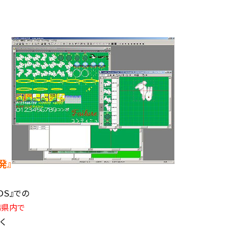
発』
ＤＳ』での
潟県内で
く