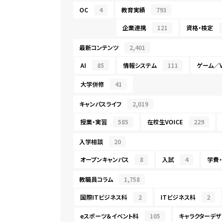
OC
4
教育実績
793
企業連携
121
資格・検定
最新コンテンツ
2,401
AI
85
情報システム
111
ゲーム／V
大学併修
41
キャンパスライフ
2,019
授業・実習
585
在校生VOICE
229
入学相談
20
オープンキャンパス
8
入試
4
学費
教職員コラム
1,758
国際ITビジネス科
2
ITビジネス科
2
eスポーツ＆イベント科
105
キャラクターデザ