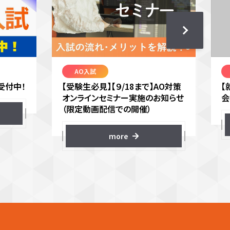
AO入試
受付中！
【受験生必見】【９/18まで】AO対策
【
オンラインセミナー実施のお知らせ
会
（限定動画配信での開催）
more