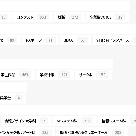
16
コンテスト
353
就職
272
卒業生VOICE
32
R
89
eスポーツ
71
3DCG
65
VTuber／メタバース
学生作品
463
学校行事
123
サークル
158
・奨学金
6
情報デザイン大学科
7
AIシステム科
214
情報システム科
2
イン＆デジタルアート科
135
動画・CG・Webクリエーター科
281