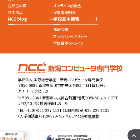
在校生の声
オンライン説明会
学生作品
保護者説明会
+
+
NCC blog
学校基本情報
情報公開
プライバシーポリシー
学校長ホットライン
学校法人 国際総合学園 新潟コンピュータ専門学校
〒950-0086 新潟県新潟市中央区花園1丁目1番15号2
アイコニックビル2F
※〒951-8063 新潟市中央区古町通7番町935NSGスクエア7F
より2/13（金）校舎移転しました
TEL：
（代表）025-227-1121
（就職相談室）025-227-1131
（入学相談室）0120-870-707 MAIL：
ncc@nsg.gr.jp