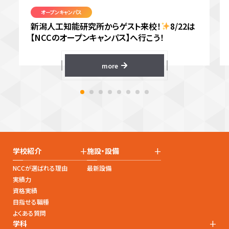
オープンキャンパス
新潟人工知能研究所からゲスト来校！
8/22は
【NCCのオープンキャンパス】へ行こう！
more
+
+
学校紹介
施設・設備
NCCが選ばれる理由
最新設備
実績力
資格実績
目指せる職種
よくある質問
+
学科