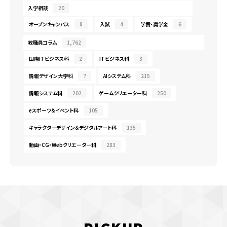
入学相談
20
オープンキャンパス
8
入試
4
学費・奨学金
6
教職員コラム
1,762
国際ITビジネス科
2
ITビジネス科
3
情報デザイン大学科
7
AIシステム科
215
情報システム科
202
ゲームクリエーター科
250
eスポーツ＆イベント科
105
キャラクターデザイン＆デジタルアート科
135
動画・CG・Webクリエーター科
283