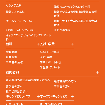
AIシステム科
動画・CG・Webクリエイター科
情報システム科
情報ビジネス大学科［産業能率大学
併修］
ゲームクリエイター科
情報デザイン大学科［開志創造大学
併修］
eスポーツ&イベント科
ITビジネス科
キャラクターデザイン&デジタルアート
科
+
+
就職
入試・学費
就職実績
AO入試について
企業連携
入試・学費
卒業生の活躍
学費サポート制度
学生寮・アパート
+
訪問者別
新潟県以外から進学をお考えの方へ
通信制高校の方へ
留学生の方へ
卒業生の方へ
採用ご担当者様へ
+
+
キャンパスライフ
オープンキャンパス
行事・イベント
オープンキャンパス