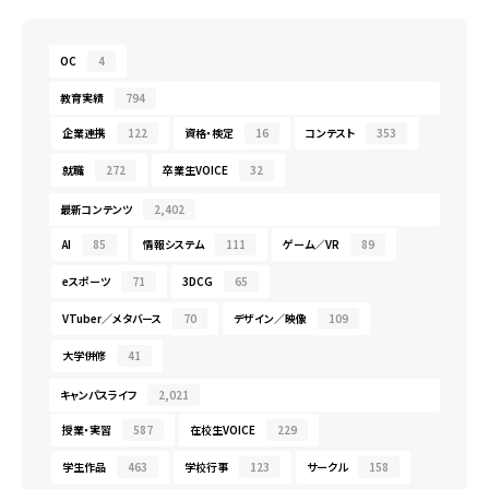
OC
4
教育実績
794
企業連携
122
資格・検定
16
コンテスト
353
就職
272
卒業生VOICE
32
最新コンテンツ
2,402
AI
85
情報システム
111
ゲーム／VR
89
eスポーツ
71
3DCG
65
VTuber／メタバース
70
デザイン／映像
109
大学併修
41
キャンパスライフ
2,021
授業・実習
587
在校生VOICE
229
学生作品
463
学校行事
123
サークル
158