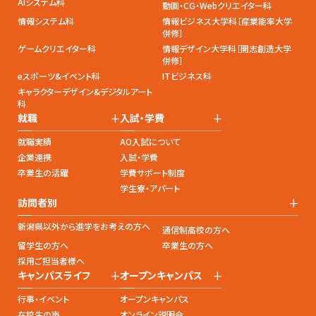
AIシステム科
動画・CG・Webクリエイター科
情報システム科
情報ビジネス大学科［産業能率大学
併修］
ゲームクリエイター科
情報デザイン大学科［開志創造大学
併修］
eスポーツ&イベント科
ITビジネス科
キャラクターデザイン&デジタルアート
科
+
+
就職
入試・学費
就職実績
AO入試について
企業連携
入試・学費
卒業生の活躍
学費サポート制度
学生寮・アパート
+
訪問者別
新潟県以外から進学をお考えの方へ
通信制高校の方へ
留学生の方へ
卒業生の方へ
採用ご担当者様へ
+
+
キャンパスライフ
オープンキャンパス
行事・イベント
オープンキャンパス
在校生の声
オンライン説明会