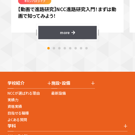
キャンパスライフ
【動画で進路研究】NCC進路研究入門！まずは動
画で知ってみよう！
more
+
+
学校紹介
施設・設備
NCCが選ばれる理由
最新設備
実績力
資格実績
目指せる職種
よくある質問
+
学科