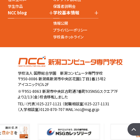
学生作品
保護者説明会
+
+
NCC blog
学校基本情報
情報公開
プライバシーポリシー
学校長ホットライン
学校法人 国際総合学園 新潟コンピュータ専門学校
〒950-0086 新潟県新潟市中央区花園1丁目1番15号2
アイコニックビル2F
※〒951-8063 新潟市中央区古町通7番町935NSGスクエア7F
より2/13（金）校舎移転しました
TEL：
（代表）025-227-1121
（就職相談室）025-227-1131
（入学相談室）0120-870-707 MAIL：
ncc@nsg.gr.jp