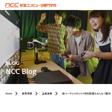
BLOG
NCC Blog
Home
教育実績
企業連携
㈱バーチャルキャスト特別授業＆みんなで散歩