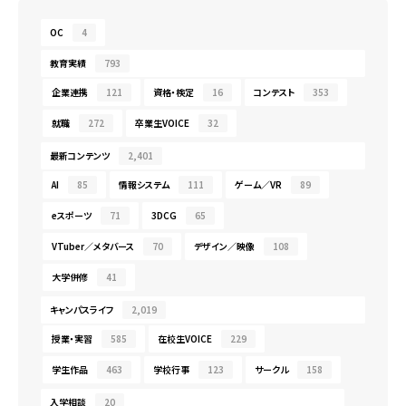
OC
4
教育実績
793
企業連携
121
資格・検定
16
コンテスト
353
就職
272
卒業生VOICE
32
最新コンテンツ
2,401
AI
85
情報システム
111
ゲーム／VR
89
eスポーツ
71
3DCG
65
VTuber／メタバース
70
デザイン／映像
108
大学併修
41
キャンパスライフ
2,019
授業・実習
585
在校生VOICE
229
学生作品
463
学校行事
123
サークル
158
入学相談
20