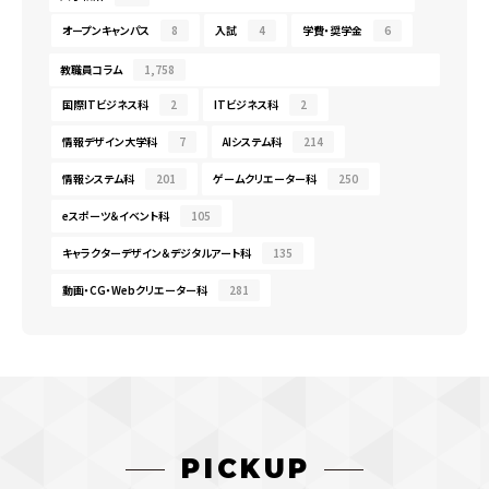
オープンキャンパス
8
入試
4
学費・奨学金
6
教職員コラム
1,758
国際ITビジネス科
2
ITビジネス科
2
情報デザイン大学科
7
AIシステム科
214
情報システム科
201
ゲームクリエーター科
250
eスポーツ＆イベント科
105
キャラクターデザイン＆デジタルアート科
135
動画・CG・Webクリエーター科
281
PICKUP