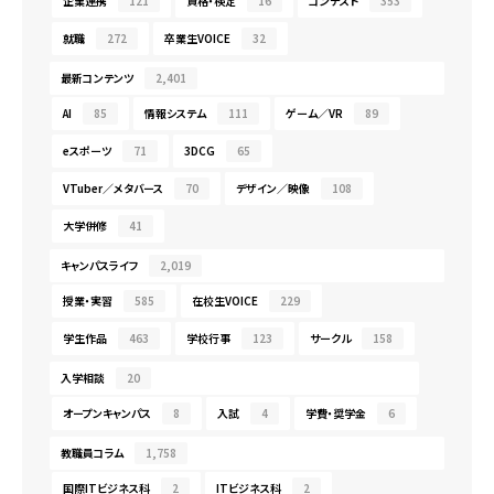
企業連携
121
資格・検定
16
コンテスト
353
就職
272
卒業生VOICE
32
最新コンテンツ
2,401
AI
85
情報システム
111
ゲーム／VR
89
eスポーツ
71
3DCG
65
VTuber／メタバース
70
デザイン／映像
108
大学併修
41
キャンパスライフ
2,019
授業・実習
585
在校生VOICE
229
学生作品
463
学校行事
123
サークル
158
入学相談
20
オープンキャンパス
8
入試
4
学費・奨学金
6
教職員コラム
1,758
国際ITビジネス科
2
ITビジネス科
2