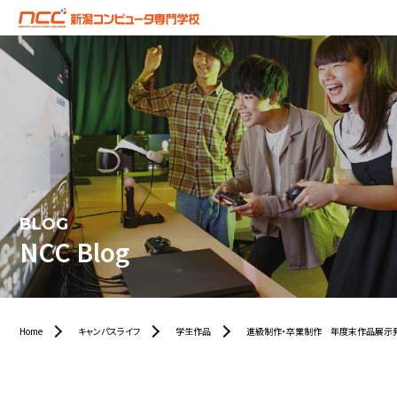
BLOG
NCC Blog
Home
キャンパスライフ
学生作品
進級制作・卒業制作 年度末作品展示発