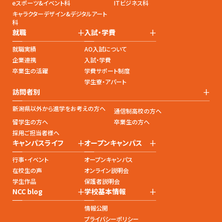
eスポーツ&イベント科
ITビジネス科
キャラクターデザイン&デジタルアート
科
+
+
就職
入試・学費
就職実績
AO入試について
企業連携
入試・学費
卒業生の活躍
学費サポート制度
学生寮・アパート
+
訪問者別
新潟県以外から進学をお考えの方へ
通信制高校の方へ
留学生の方へ
卒業生の方へ
採用ご担当者様へ
+
+
キャンパスライフ
オープンキャンパス
行事・イベント
オープンキャンパス
在校生の声
オンライン説明会
学生作品
保護者説明会
+
+
NCC blog
学校基本情報
情報公開
プライバシーポリシー