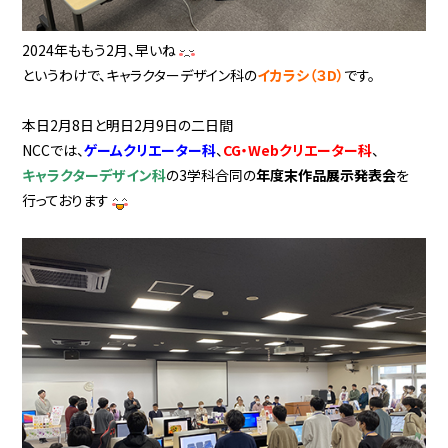
2024年ももう2月、早いね
というわけで、キャラクターデザイン科の
イカラシ（３D）
です。
本日2月8日と明日2月9日の二日間
NCCでは、
ゲームクリエーター科
、
CG・Webクリエーター科
、
キャラクターデザイン科
の3学科合同の
年度末作品展示発表会
を
行っております