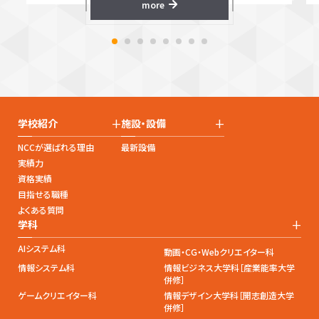
more
+
+
学校紹介
施設・設備
NCCが選ばれる理由
最新設備
実績力
資格実績
目指せる職種
よくある質問
+
学科
AIシステム科
動画・CG・Webクリエイター科
情報システム科
情報ビジネス大学科［産業能率大学
併修］
ゲームクリエイター科
情報デザイン大学科［開志創造大学
併修］