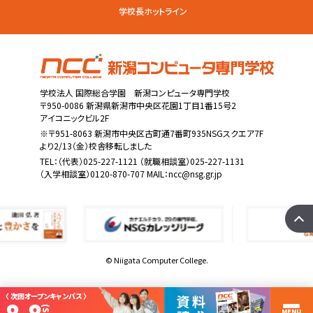
学校長ホットライン
学校法人 国際総合学園 新潟コンピュータ専門学校
〒950-0086 新潟県新潟市中央区花園1丁目1番15号2
アイコニックビル2F
※〒951-8063 新潟市中央区古町通7番町935NSGスクエア7F
より2/13（金）校舎移転しました
TEL：
（代表）025-227-1121
（就職相談室）025-227-1131
（入学相談室）0120-870-707 MAIL：
ncc@nsg.gr.jp
© Niigata Computer College.
〈 次回オープンキャンパス 〉
MENU