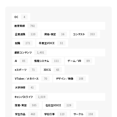
OC
4
教育実績
792
企業連携
120
資格・検定
16
コンテスト
353
就職
272
卒業生VOICE
32
最新コンテンツ
2,401
AI
85
情報システム
111
ゲーム／VR
89
eスポーツ
71
3DCG
65
VTuber／メタバース
70
デザイン／映像
108
大学併修
41
キャンパスライフ
2,019
授業・実習
585
在校生VOICE
229
学生作品
463
学校行事
123
サークル
158