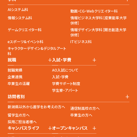
AIシステム科
動画・CG・Webクリエイター科
情報システム科
情報ビジネス大学科［産業能率大学
併修］
ゲームクリエイター科
情報デザイン大学科［開志創造大学
併修］
eスポーツ&イベント科
ITビジネス科
キャラクターデザイン&デジタルアート
科
+
+
就職
入試・学費
就職実績
AO入試について
企業連携
入試・学費
卒業生の活躍
学費サポート制度
学生寮・アパート
+
訪問者別
新潟県以外から進学をお考えの方へ
通信制高校の方へ
留学生の方へ
卒業生の方へ
採用ご担当者様へ
+
+
キャンパスライフ
オープンキャンパス