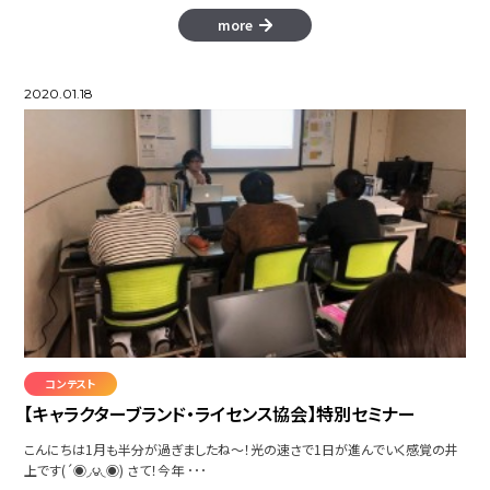
more
2020.01.18
コンテスト
【キャラクターブランド・ライセンス協会】特別セミナー
こんにちは1月も半分が過ぎましたね～！光の速さで1日が進んでいく感覚の井
上です(´◉◞౪◟◉) さて！今年 ･･･