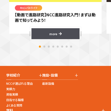
キャンパスライフ
【動画で進路研究】NCC進路研究入門！まずは動
画で知ってみよう！
more
+
+
学校紹介
施設・設備
NCCが選ばれる理由
最新設備
実績力
資格実績
目指せる職種
よくある質問
+
学科