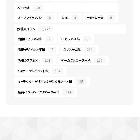
入学相談
20
オープンキャンパス
8
入試
4
学費・奨学金
6
教職員コラム
1,757
国際ITビジネス科
2
ITビジネス科
2
情報デザイン大学科
7
AIシステム科
214
情報システム科
201
ゲームクリエーター科
250
eスポーツ＆イベント科
104
キャラクターデザイン＆デジタルアート科
135
動画・CG・Webクリエーター科
281