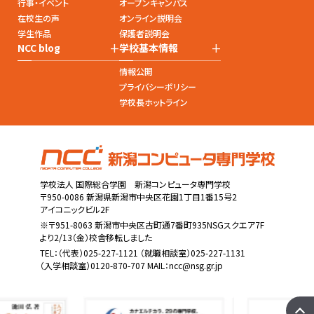
行事・イベント
オープンキャンパス
在校生の声
オンライン説明会
学生作品
保護者説明会
+
+
NCC blog
学校基本情報
情報公開
プライバシーポリシー
学校長ホットライン
学校法人 国際総合学園 新潟コンピュータ専門学校
〒950-0086 新潟県新潟市中央区花園1丁目1番15号2
アイコニックビル2F
※〒951-8063 新潟市中央区古町通7番町935NSGスクエア7F
より2/13（金）校舎移転しました
TEL：
（代表）025-227-1121
（就職相談室）025-227-1131
（入学相談室）0120-870-707 MAIL：
ncc@nsg.gr.jp