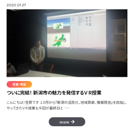
2020.01.27
授業・実習
ついに完結！ 新潟市の魅力を発信するＶＲ授業
こんにちは！笠原です １０月から『新潟の活性化、地域貢献、情報発信』を目指し
やってきたＶＲ授業も今回が最終日と ･･･
more