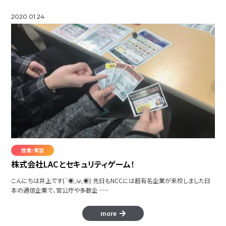
2020.01.24
授業・実習
株式会社LACとセキュリティゲーム！
こんにちは井上です(´◉◞౪◟◉) 先日もNCCには超有名企業が来校しました日
本の通信企業で、官公庁や多数企 ･･･
more