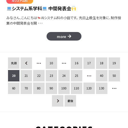
AIシステム科
システム系学科
中間発表会
みなさん、こんにちは
AIシステム科の小田です。 先日上級生を対象に、制作授
業の中間発表会を開 ･･･
more
先頭
«
10
16
17
18
19
20
21
22
23
24
25
40
50
60
70
80
90
100
110
120
130
»
最後