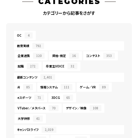
CATEGORIES
カテゴリーから記事をさがす
OC
4
教育実績
792
企業連携
120
資格・検定
16
コンテスト
353
就職
272
卒業生VOICE
32
最新コンテンツ
2,401
AI
85
情報システム
111
ゲーム／VR
89
eスポーツ
71
3DCG
65
VTuber／メタバース
70
デザイン／映像
108
大学併修
41
キャンパスライフ
2,019