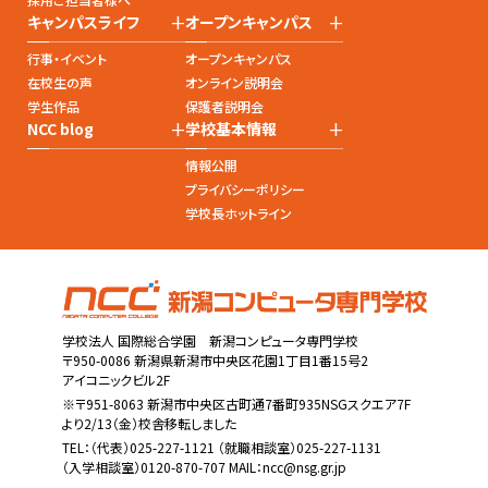
+
+
キャンパスライフ
オープンキャンパス
行事・イベント
オープンキャンパス
在校生の声
オンライン説明会
学生作品
保護者説明会
+
+
NCC blog
学校基本情報
情報公開
プライバシーポリシー
学校長ホットライン
学校法人 国際総合学園 新潟コンピュータ専門学校
〒950-0086 新潟県新潟市中央区花園1丁目1番15号2
アイコニックビル2F
※〒951-8063 新潟市中央区古町通7番町935NSGスクエア7F
より2/13（金）校舎移転しました
TEL：
（代表）025-227-1121
（就職相談室）025-227-1131
（入学相談室）0120-870-707 MAIL：
ncc@nsg.gr.jp