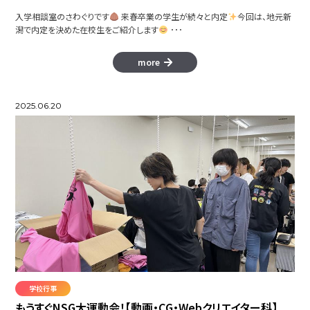
入学相談室のさわぐりです
来春卒業の学生が続々と内定
今回は、地元新
潟で内定を決めた在校生をご紹介します
･･･
more
2025.06.20
学校行事
もうすぐNSG大運動会！【動画・CG・Webクリエイター科】