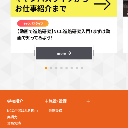
キャンパスライフ
【動画で進路研究】NCC進路研究入門！まずは動
画で知ってみよう！
more
+
+
学校紹介
施設・設備
NCCが選ばれる理由
最新設備
実績力
資格実績