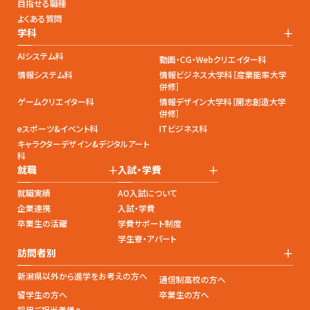
目指せる職種
よくある質問
+
学科
AIシステム科
動画・CG・Webクリエイター科
情報システム科
情報ビジネス大学科［産業能率大学
併修］
ゲームクリエイター科
情報デザイン大学科［開志創造大学
併修］
eスポーツ&イベント科
ITビジネス科
キャラクターデザイン&デジタルアート
科
+
+
就職
入試・学費
就職実績
AO入試について
企業連携
入試・学費
卒業生の活躍
学費サポート制度
学生寮・アパート
+
訪問者別
新潟県以外から進学をお考えの方へ
通信制高校の方へ
留学生の方へ
卒業生の方へ
採用ご担当者様へ