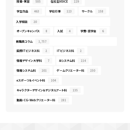
授業・実習
585
在校生VOICE
229
学生作品
463
学校行事
123
サークル
158
入学相談
20
オープンキャンパス
8
入試
4
学費・奨学金
6
教職員コラム
1,757
国際ITビジネス科
2
ITビジネス科
2
情報デザイン大学科
7
AIシステム科
214
情報システム科
201
ゲームクリエーター科
250
eスポーツ＆イベント科
104
キャラクターデザイン＆デジタルアート科
135
動画・CG・Webクリエーター科
281