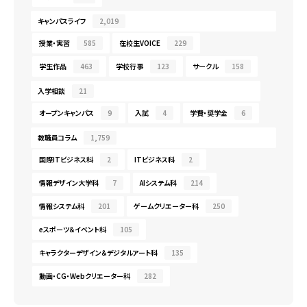
キャンパスライフ
2,019
授業・実習
585
在校生VOICE
229
学生作品
463
学校行事
123
サークル
158
入学相談
21
オープンキャンパス
9
入試
4
学費・奨学金
6
教職員コラム
1,759
国際ITビジネス科
2
ITビジネス科
2
情報デザイン大学科
7
AIシステム科
214
情報システム科
201
ゲームクリエーター科
250
eスポーツ＆イベント科
105
キャラクターデザイン＆デジタルアート科
135
動画・CG・Webクリエーター科
282