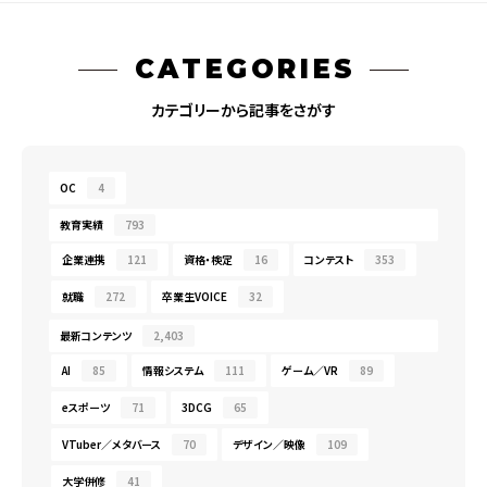
CATEGORIES
カテゴリーから記事をさがす
OC
4
教育実績
793
企業連携
121
資格・検定
16
コンテスト
353
就職
272
卒業生VOICE
32
最新コンテンツ
2,403
AI
85
情報システム
111
ゲーム／VR
89
eスポーツ
71
3DCG
65
VTuber／メタバース
70
デザイン／映像
109
大学併修
41