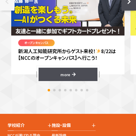
オープンキャンパス
新潟人工知能研究所からゲスト来校！
8/22は
【NCCのオープンキャンパス】へ行こう！
more
+
+
学校紹介
施設・設備
NCCが選ばれる理由
最新設備