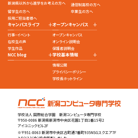
新潟県以外から進学をお考えの方へ
通信制高校の方へ
留学生の方へ
卒業生の方へ
採用ご担当者様へ
+
+
キャンパスライフ
オープンキャンパス
行事・イベント
オープンキャンパス
在校生の声
オンライン説明会
学生作品
保護者説明会
+
+
NCC blog
学校基本情報
情報公開
プライバシーポリシー
学校長ホットライン
学校法人 国際総合学園 新潟コンピュータ専門学校
〒950-0086 新潟県新潟市中央区花園1丁目1番15号2
アイコニックビル2F
※〒951-8063 新潟市中央区古町通7番町935NSGスクエア7F
より2/13（金）校舎移転しました