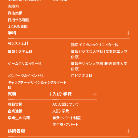
実績力
資格実績
目指せる職種
よくある質問
+
学科
AIシステム科
動画・CG・Webクリエイター科
情報システム科
情報ビジネス大学科［産業能率大学
併修］
ゲームクリエイター科
情報デザイン大学科［開志創造大学
併修］
eスポーツ&イベント科
ITビジネス科
キャラクターデザイン&デジタルアート
科
+
+
就職
入試・学費
就職実績
AO入試について
企業連携
入試・学費
卒業生の活躍
学費サポート制度
学生寮・アパート
+
訪問者別