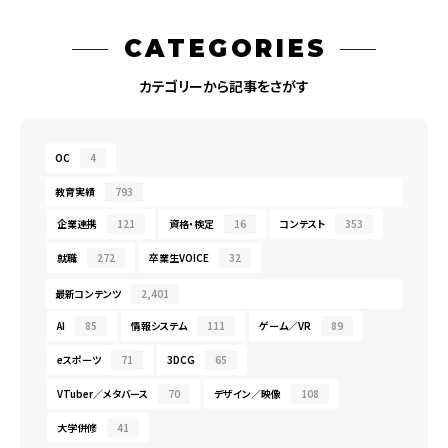
CATEGORIES
カテゴリーから記事をさがす
OC
4
教育実績
793
企業連携
121
資格・検定
16
コンテスト
353
就職
272
卒業生VOICE
32
最新コンテンツ
2,401
AI
85
情報システム
111
ゲーム／VR
89
eスポーツ
71
3DCG
65
VTuber／メタバース
70
デザイン／映像
108
大学併修
41