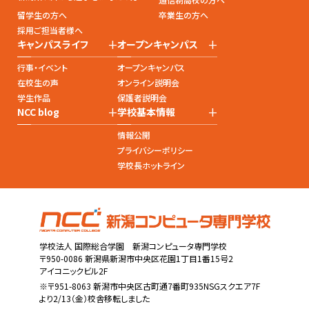
留学生の方へ
卒業生の方へ
採用ご担当者様へ
+
+
キャンパスライフ
オープンキャンパス
行事・イベント
オープンキャンパス
在校生の声
オンライン説明会
学生作品
保護者説明会
+
+
NCC blog
学校基本情報
情報公開
プライバシーポリシー
学校長ホットライン
学校法人 国際総合学園 新潟コンピュータ専門学校
〒950-0086 新潟県新潟市中央区花園1丁目1番15号2
アイコニックビル2F
※〒951-8063 新潟市中央区古町通7番町935NSGスクエア7F
より2/13（金）校舎移転しました