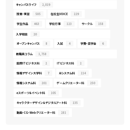
キャンパスライフ
2,019
授業・実習
585
在校生VOICE
229
学生作品
463
学校行事
123
サークル
158
入学相談
20
オープンキャンパス
8
入試
4
学費・奨学金
6
教職員コラム
1,758
国際ITビジネス科
2
ITビジネス科
2
情報デザイン大学科
7
AIシステム科
214
情報システム科
201
ゲームクリエーター科
250
eスポーツ＆イベント科
105
キャラクターデザイン＆デジタルアート科
135
動画・CG・Webクリエーター科
281