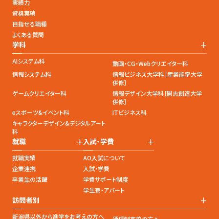
実績力
資格実績
目指せる職種
よくある質問
+
学科
AIシステム科
動画・CG・Webクリエイター科
情報システム科
情報ビジネス大学科［産業能率大学
併修］
ゲームクリエイター科
情報デザイン大学科［開志創造大学
併修］
eスポーツ&イベント科
ITビジネス科
キャラクターデザイン&デジタルアート
科
+
+
就職
入試・学費
就職実績
AO入試について
企業連携
入試・学費
卒業生の活躍
学費サポート制度
学生寮・アパート
+
訪問者別
新潟県以外から進学をお考えの方へ
通信制高校の方へ